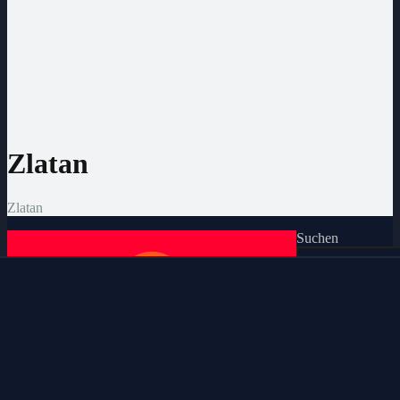
MiFinity
MuchBetter
Auszahlmethoden
Bank Überweisung
MasterCard
Visa
Skrill
Bitcoin
Zlatan
Zlatan
Suchen
Neue Casinos