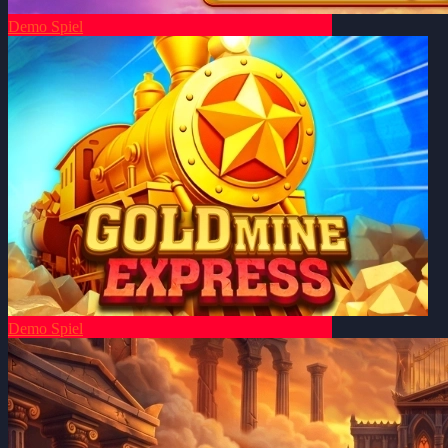
Demo Spiel
Demo Spiel