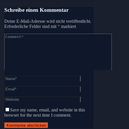
Schreibe einen Kommentar
Deine E-Mail-Adresse wird nicht veröffentlicht.
Erforderliche Felder sind mit
*
markiert
Save my name, email, and website in this
browser for the next time I comment.