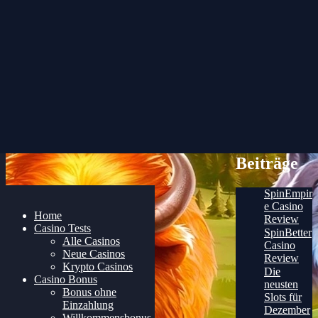
BESITZER:
BESITZE
Liernin
Liernin
Enterprises
Enterpri
LTD
LTD
LIZENZ:
LIZENZ:
Komoren
Komore
(Anjouan)
(Anjoua
Neueste
Beiträge
SpinEmpir
e Casino
Home
Review
Casino Tests
SpinBetter
Alle Casinos
Casino
Neue Casinos
Review
Krypto Casinos
Die
Casino Bonus
neusten
Bonus ohne
Slots für
Einzahlung
Dezember
Willkommensbonus