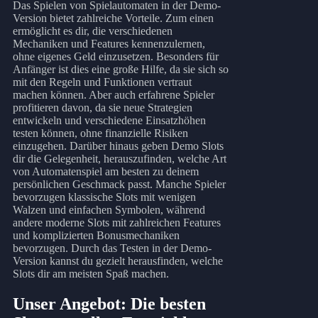
Das Spielen von Spielautomaten in der Demo-
Version bietet zahlreiche Vorteile. Zum einen
ermöglicht es dir, die verschiedenen
Mechaniken und Features kennenzulernen,
ohne eigenes Geld einzusetzen. Besonders für
Anfänger ist dies eine große Hilfe, da sie sich so
mit den Regeln und Funktionen vertraut
machen können. Aber auch erfahrene Spieler
profitieren davon, da sie neue Strategien
entwickeln und verschiedene Einsatzhöhen
testen können, ohne finanzielle Risiken
einzugehen. Darüber hinaus geben Demo Slots
dir die Gelegenheit, herauszufinden, welche Art
von Automatenspiel am besten zu deinem
persönlichen Geschmack passt. Manche Spieler
bevorzugen klassische Slots mit wenigen
Walzen und einfachen Symbolen, während
andere moderne Slots mit zahlreichen Features
und komplizierten Bonusmechaniken
bevorzugen. Durch das Testen in der Demo-
Version kannst du gezielt herausfinden, welche
Slots dir am meisten Spaß machen.
Unser Angebot: Die besten