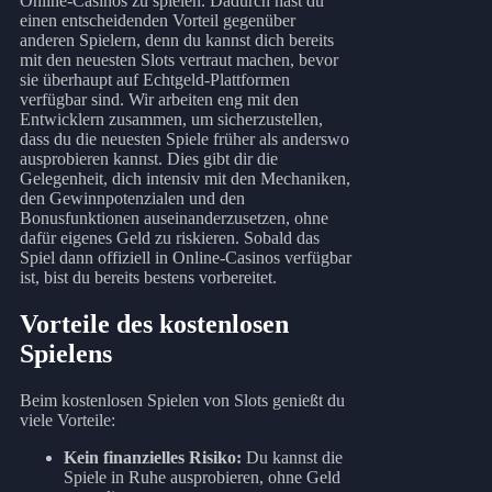
Online-Casinos zu spielen. Dadurch hast du
einen entscheidenden Vorteil gegenüber
anderen Spielern, denn du kannst dich bereits
mit den neuesten Slots vertraut machen, bevor
sie überhaupt auf Echtgeld-Plattformen
verfügbar sind. Wir arbeiten eng mit den
Entwicklern zusammen, um sicherzustellen,
dass du die neuesten Spiele früher als anderswo
ausprobieren kannst. Dies gibt dir die
Gelegenheit, dich intensiv mit den Mechaniken,
den Gewinnpotenzialen und den
Bonusfunktionen auseinanderzusetzen, ohne
dafür eigenes Geld zu riskieren. Sobald das
Spiel dann offiziell in Online-Casinos verfügbar
ist, bist du bereits bestens vorbereitet.
Vorteile des kostenlosen
Spielens
Beim kostenlosen Spielen von Slots genießt du
viele Vorteile:
Kein finanzielles Risiko:
Du kannst die
Spiele in Ruhe ausprobieren, ohne Geld