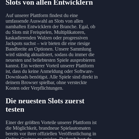
Slots von allen Entwicklern
Auf unserer Plattform findest du eine
umfassende Auswahl an Slots von allen
namhaften Entwicklern der Branche. Egal, ob
du Slots mit Freispielen, Multiplikatoren,
kaskadierenden Walzen oder progressiven
Jackpots suchst – wir bieten dir eine riesige
Bandbreite an Optionen. Unsere Sammlung
wird ständig aktualisiert, sodass du immer die
neuesten und beliebtesten Spiele ausprobieren
kannst. Ein weiterer Vorteil unserer Plattform
ist, dass du keine Anmeldung oder Software-
Downloads benötigst. Alle Spiele sind direkt in
deinem Browser spielbar, ohne versteckte
Kosten oder Verpflichtungen.
Die neuesten Slots zuerst
testen
Einer der größten Vorteile unserer Plattform ist
die Möglichkeit, brandneue Spielautomaten
bereits vor ihrer offiziellen Veröffentlichung in