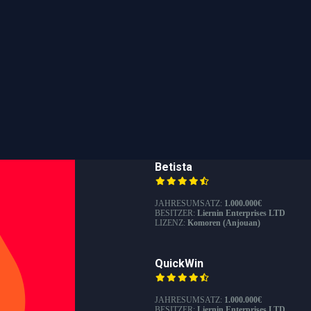
JAHRESUMSATZ:
10.000.000€
BESITZER:
GBL Solutions N.V.
LIZENZ:
Curacao
SpinBetter
JAHRESUMSATZ:
20.000.000€
BESITZER:
Sprut Group B.V.
LIZENZ:
Curacao
Betista
JAHRESUMSATZ:
1.000.000€
BESITZER:
Liernin Enterprises LTD
LIZENZ:
Komoren (Anjouan)
QuickWin
JAHRESUMSATZ:
1.000.000€
BESITZER:
Liernin Enterprises LTD