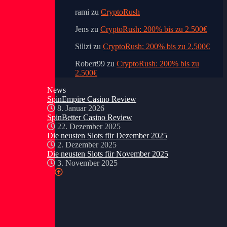
rami
zu
CryptoRush
Jens
zu
CryptoRush: 200% bis zu 2.500€
Silizi
zu
CryptoRush: 200% bis zu 2.500€
Robert99
zu
CryptoRush: 200% bis zu
2.500€
News
SpinEmpire Casino Review
8. Januar 2026
SpinBetter Casino Review
22. Dezember 2025
Die neusten Slots für Dezember 2025
2. Dezember 2025
Die neusten Slots für November 2025
3. November 2025