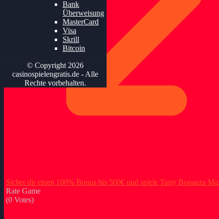
Bank
Überweisung
MasterCard
Visa
Skrill
Bitcoin
© Copyright 2026
casinospielengratis.de - Alle
Rechte vorbehalten.
Sicher dir einen 100% Bonus bis 500€ und spiele Tasty Bonanza Max
Rate Game
(
0
Votes)