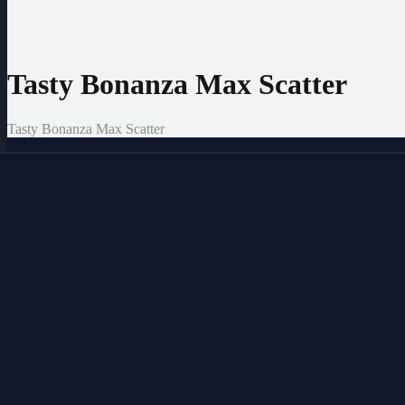
Tasty Bonanza Max Scatter
Tasty Bonanza Max Scatter