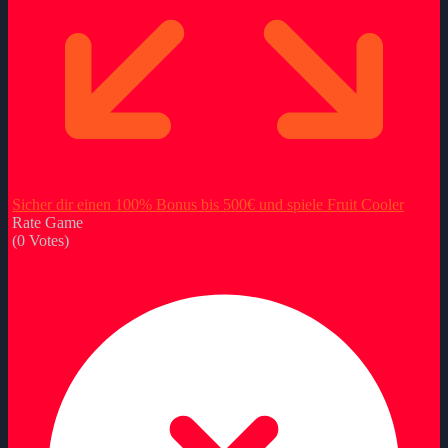
Sicher dir einen 100% Bonus bis 500€ und spiele Fruit Cooler
Rate Game
(
0
Votes)