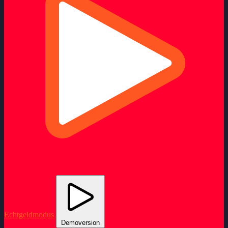
Echtgeldmodus
Demoversion