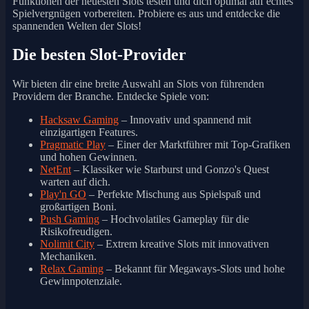
Funktionen der neuesten Slots testen und dich optimal auf echtes
Spielvergnügen vorbereiten. Probiere es aus und entdecke die
spannenden Welten der Slots!
Die besten Slot-Provider
Wir bieten dir eine breite Auswahl an Slots von führenden
Providern der Branche. Entdecke Spiele von:
Hacksaw Gaming
– Innovativ und spannend mit
einzigartigen Features.
Pragmatic Play
– Einer der Marktführer mit Top-Grafiken
und hohen Gewinnen.
NetEnt
– Klassiker wie Starburst und Gonzo's Quest
warten auf dich.
Play'n GO
– Perfekte Mischung aus Spielspaß und
großartigen Boni.
Push Gaming
– Hochvolatiles Gameplay für die
Risikofreudigen.
Nolimit City
– Extrem kreative Slots mit innovativen
Mechaniken.
Relax Gaming
– Bekannt für Megaways-Slots und hohe
Gewinnpotenziale.