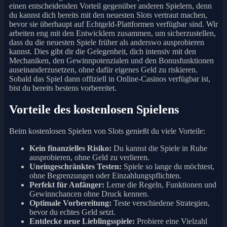
einen entscheidenden Vorteil gegenüber anderen Spielern, denn
du kannst dich bereits mit den neuesten Slots vertraut machen,
bevor sie überhaupt auf Echtgeld-Plattformen verfügbar sind. Wir
arbeiten eng mit den Entwicklern zusammen, um sicherzustellen,
dass du die neuesten Spiele früher als anderswo ausprobieren
kannst. Dies gibt dir die Gelegenheit, dich intensiv mit den
Mechaniken, den Gewinnpotenzialen und den Bonusfunktionen
auseinanderzusetzen, ohne dafür eigenes Geld zu riskieren.
Sobald das Spiel dann offiziell in Online-Casinos verfügbar ist,
bist du bereits bestens vorbereitet.
Vorteile des kostenlosen Spielens
Beim kostenlosen Spielen von Slots genießt du viele Vorteile:
Kein finanzielles Risiko:
Du kannst die Spiele in Ruhe
ausprobieren, ohne Geld zu verlieren.
Uneingeschränktes Testen:
Spiele so lange du möchtest,
ohne Begrenzungen oder Einzahlungspflichten.
Perfekt für Anfänger:
Lerne die Regeln, Funktionen und
Gewinnchancen ohne Druck kennen.
Optimale Vorbereitung:
Teste verschiedene Strategien,
bevor du echtes Geld setzt.
Entdecke neue Lieblingsspiele:
Probiere eine Vielzahl