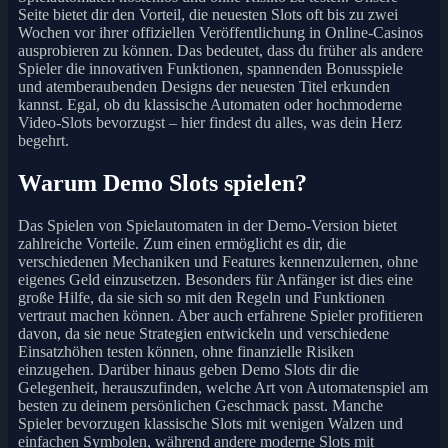
Seite bietet dir den Vorteil, die neuesten Slots oft bis zu zwei
Wochen vor ihrer offiziellen Veröffentlichung in Online-Casinos
ausprobieren zu können. Das bedeutet, dass du früher als andere
Spieler die innovativen Funktionen, spannenden Bonusspiele
und atemberaubenden Designs der neuesten Titel erkunden
kannst. Egal, ob du klassische Automaten oder hochmoderne
Video-Slots bevorzugst – hier findest du alles, was dein Herz
begehrt.
Warum Demo Slots spielen?
Das Spielen von Spielautomaten in der Demo-Version bietet
zahlreiche Vorteile. Zum einen ermöglicht es dir, die
verschiedenen Mechaniken und Features kennenzulernen, ohne
eigenes Geld einzusetzen. Besonders für Anfänger ist dies eine
große Hilfe, da sie sich so mit den Regeln und Funktionen
vertraut machen können. Aber auch erfahrene Spieler profitieren
davon, da sie neue Strategien entwickeln und verschiedene
Einsatzhöhen testen können, ohne finanzielle Risiken
einzugehen. Darüber hinaus geben Demo Slots dir die
Gelegenheit, herauszufinden, welche Art von Automatenspiel am
besten zu deinem persönlichen Geschmack passt. Manche
Spieler bevorzugen klassische Slots mit wenigen Walzen und
einfachen Symbolen, während andere moderne Slots mit