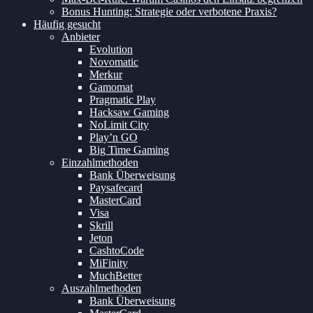
Bonus Hunting: Strategie oder verbotene Praxis?
Häufig gesucht
Anbieter
Evolution
Novomatic
Merkur
Gamomat
Pragmatic Play
Hacksaw Gaming
NoLimit City
Play’n GO
Big Time Gaming
Einzahlmethoden
Bank Überweisung
Paysafecard
MasterCard
Visa
Skrill
Jeton
CashtoCode
MiFinity
MuchBetter
Auszahlmethoden
Bank Überweisung