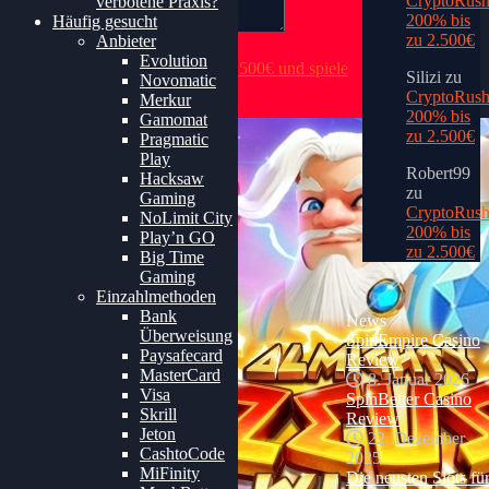
CryptoRush
verbotene Praxis?
200% bis
Häufig gesucht
zu 2.500€
Anbieter
Submit
Evolution
Sicher dir einen 100% Bonus bis 500€ und spiele
Silizi
zu
Novomatic
The Three Dudes
CryptoRush
Merkur
Try Our Featured Games
200% bis
Gamomat
zu 2.500€
Pragmatic
Play
Robert99
Hacksaw
zu
Gaming
CryptoRush
NoLimit City
200% bis
Play’n GO
zu 2.500€
Big Time
Gaming
Einzahlmethoden
Bank
News
Überweisung
SpinEmpire Casino
Paysafecard
Review
MasterCard
8. Januar 2026
Visa
SpinBetter Casino
Skrill
Review
Jeton
22. Dezember
CashtoCode
2025
MiFinity
Die neusten Slots fü