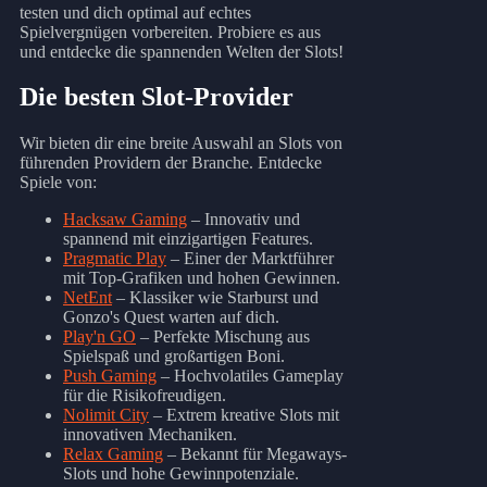
testen und dich optimal auf echtes
Spielvergnügen vorbereiten. Probiere es aus
und entdecke die spannenden Welten der Slots!
Die besten Slot-Provider
Wir bieten dir eine breite Auswahl an Slots von
führenden Providern der Branche. Entdecke
Spiele von:
Hacksaw Gaming
– Innovativ und
spannend mit einzigartigen Features.
Pragmatic Play
– Einer der Marktführer
mit Top-Grafiken und hohen Gewinnen.
NetEnt
– Klassiker wie Starburst und
Gonzo's Quest warten auf dich.
Play'n GO
– Perfekte Mischung aus
Spielspaß und großartigen Boni.
Push Gaming
– Hochvolatiles Gameplay
für die Risikofreudigen.
Nolimit City
– Extrem kreative Slots mit
innovativen Mechaniken.
Relax Gaming
– Bekannt für Megaways-
Slots und hohe Gewinnpotenziale.