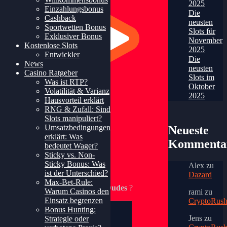
2025
Einzahlungsbonus
Die
Cashback
neusten
Sportwetten Bonus
Slots für
Exklusiver Bonus
November
Kostenlose Slots
2025
Entwickler
Die
News
neusten
Casino Ratgeber
Slots im
Was ist RTP?
Oktober
Volatilität & Varianz
2025
Hausvorteil erklärt
RNG & Zufall: Sind
Slots manipuliert?
Umsatzbedingungen
Neueste
erklärt: Was
Kommenta
bedeutet Wager?
Sticky vs. Non-
Echtgeldmodus
Sticky Bonus: Was
Alex
zu
Demoversion
ist der Unterschied?
Dazard
Max-Bet-Rule:
Having issues with
The Three Dudes
?
Warum Casinos den
rami
zu
Einsatz begrenzen
CryptoRus
Bonus Hunting:
Jens
zu
Strategie oder