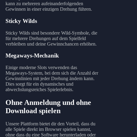
kann zu mehreren aufeinanderfolgenden
Gewinnen in einer einzigen Drehung führen.
Sticky Wilds
Sticky Wilds sind besondere Wild-Symbole, die
für mehrere Drehungen auf dem Spielfeld
verbleiben und deine Gewinnchancen erhöhen.
Megaways-Mechanik
Einige moderne Slots verwenden das
Megaways-System, bei dem sich die Anzahl der
Gewinnlinien mit jeder Drehung ändern kann.
Dies sorgt für ein dynamisches und
abwechslungsreiches Spielerlebnis.
Ohne Anmeldung und ohne
Download spielen
Unsere Plattform bietet dir den Vorteil, dass du
alle Spiele direkt im Browser spielen kannst,
ohne dass du eine Software herunterladen oder