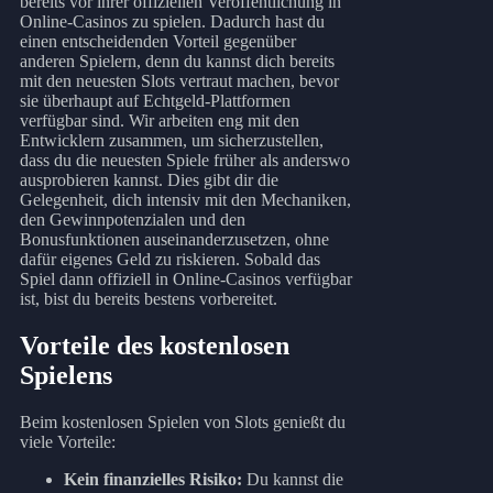
bereits vor ihrer offiziellen Veröffentlichung in
Online-Casinos zu spielen. Dadurch hast du
einen entscheidenden Vorteil gegenüber
anderen Spielern, denn du kannst dich bereits
mit den neuesten Slots vertraut machen, bevor
sie überhaupt auf Echtgeld-Plattformen
verfügbar sind. Wir arbeiten eng mit den
Entwicklern zusammen, um sicherzustellen,
dass du die neuesten Spiele früher als anderswo
ausprobieren kannst. Dies gibt dir die
Gelegenheit, dich intensiv mit den Mechaniken,
den Gewinnpotenzialen und den
Bonusfunktionen auseinanderzusetzen, ohne
dafür eigenes Geld zu riskieren. Sobald das
Spiel dann offiziell in Online-Casinos verfügbar
ist, bist du bereits bestens vorbereitet.
Vorteile des kostenlosen
Spielens
Beim kostenlosen Spielen von Slots genießt du
viele Vorteile:
Kein finanzielles Risiko:
Du kannst die