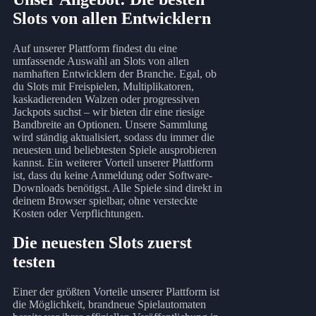
Slots von allen Entwicklern
Auf unserer Plattform findest du eine
umfassende Auswahl an Slots von allen
namhaften Entwicklern der Branche. Egal, ob
du Slots mit Freispielen, Multiplikatoren,
kaskadierenden Walzen oder progressiven
Jackpots suchst – wir bieten dir eine riesige
Bandbreite an Optionen. Unsere Sammlung
wird ständig aktualisiert, sodass du immer die
neuesten und beliebtesten Spiele ausprobieren
kannst. Ein weiterer Vorteil unserer Plattform
ist, dass du keine Anmeldung oder Software-
Downloads benötigst. Alle Spiele sind direkt in
deinem Browser spielbar, ohne versteckte
Kosten oder Verpflichtungen.
Die neuesten Slots zuerst
testen
Einer der größten Vorteile unserer Plattform ist
die Möglichkeit, brandneue Spielautomaten