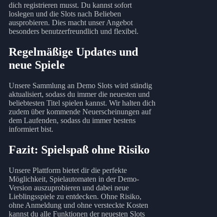
dich registrieren musst. Du kannst sofort
loslegen und die Slots nach Belieben
ausprobieren. Dies macht unser Angebot
besonders benutzerfreundlich und flexibel.
Regelmäßige Updates und
neue Spiele
Unsere Sammlung an Demo Slots wird ständig
aktualisiert, sodass du immer die neuesten und
beliebtesten Titel spielen kannst. Wir halten dich
zudem über kommende Neuerscheinungen auf
dem Laufenden, sodass du immer bestens
informiert bist.
Fazit: Spielspaß ohne Risiko
Unsere Plattform bietet dir die perfekte
Möglichkeit, Spielautomaten in der Demo-
Version auszuprobieren und dabei neue
Lieblingsspiele zu entdecken. Ohne Risiko,
ohne Anmeldung und ohne versteckte Kosten
kannst du alle Funktionen der neuesten Slots