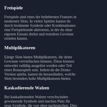
Freispiele
Freispiele sind eines der beliebtesten Features in
modernen Slots. In vielen Spielen kannst du
durch bestimmte Symbole oder Kombinationen
eine Freispielrunde aktivieren, in der du ohne
eigenen Einsatz drehst und trotzdem Gewinne
erzielen kannst.
Multiplikatoren
Einige Slots bieten Multiplikatoren, die deine
Gewinne vervielfachen können. Diese können
entweder zufällig ausgelöst werden oder Teil
eines Bonusspiels sein. Indem du die Demo-
Version spielst, kannst du herausfinden, welche
Slots besonders hohe Multiplikatoren bieten.
Kaskadierende Walzen
Bei kaskadierenden Walzen verschwinden
gewinnende Symbole und machen Platz für
neue Symbole, die von oben nachrutschen. Dies