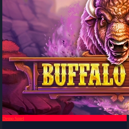
Demo Spiel