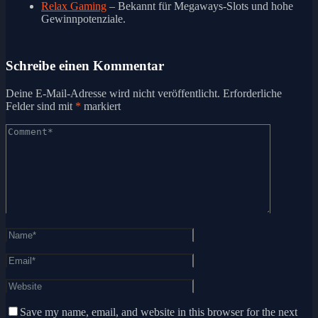
Relax Gaming
– Bekannt für Megaways-Slots und hohe
Gewinnpotenziale.
Schreibe einen Kommentar
Deine E-Mail-Adresse wird nicht veröffentlicht.
Erforderliche
Felder sind mit
*
markiert
Save my name, email, and website in this browser for the next