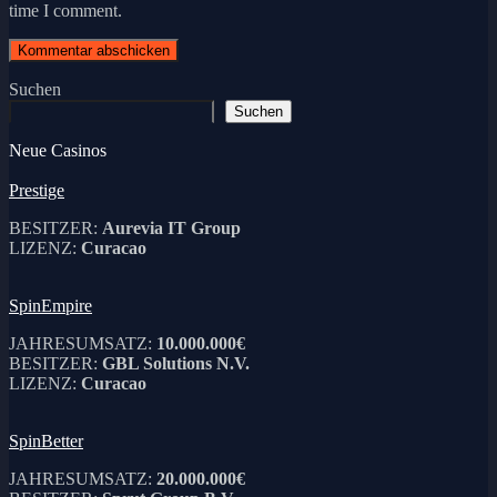
time I comment.
Suchen
Suchen
Neue Casinos
Prestige
BESITZER:
Aurevia IT Group
LIZENZ:
Curacao
SpinEmpire
JAHRESUMSATZ:
10.000.000€
BESITZER:
GBL Solutions N.V.
LIZENZ:
Curacao
SpinBetter
JAHRESUMSATZ:
20.000.000€