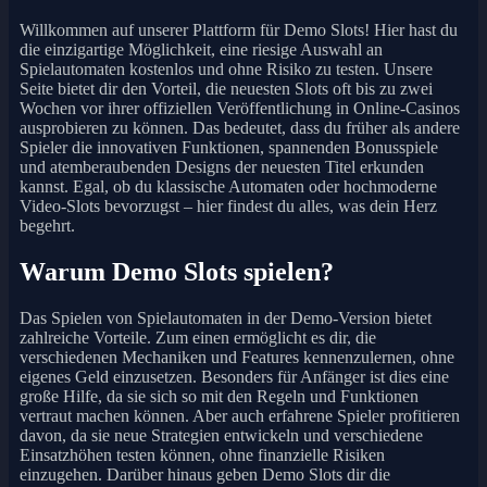
Willkommen auf unserer Plattform für Demo Slots! Hier hast du
die einzigartige Möglichkeit, eine riesige Auswahl an
Spielautomaten kostenlos und ohne Risiko zu testen. Unsere
Seite bietet dir den Vorteil, die neuesten Slots oft bis zu zwei
Wochen vor ihrer offiziellen Veröffentlichung in Online-Casinos
ausprobieren zu können. Das bedeutet, dass du früher als andere
Spieler die innovativen Funktionen, spannenden Bonusspiele
und atemberaubenden Designs der neuesten Titel erkunden
kannst. Egal, ob du klassische Automaten oder hochmoderne
Video-Slots bevorzugst – hier findest du alles, was dein Herz
begehrt.
Warum Demo Slots spielen?
Das Spielen von Spielautomaten in der Demo-Version bietet
zahlreiche Vorteile. Zum einen ermöglicht es dir, die
verschiedenen Mechaniken und Features kennenzulernen, ohne
eigenes Geld einzusetzen. Besonders für Anfänger ist dies eine
große Hilfe, da sie sich so mit den Regeln und Funktionen
vertraut machen können. Aber auch erfahrene Spieler profitieren
davon, da sie neue Strategien entwickeln und verschiedene
Einsatzhöhen testen können, ohne finanzielle Risiken
einzugehen. Darüber hinaus geben Demo Slots dir die