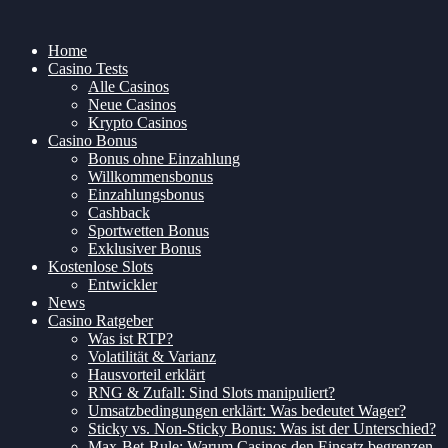
Home
Casino Tests
Alle Casinos
Neue Casinos
Krypto Casinos
Casino Bonus
Bonus ohne Einzahlung
Willkommensbonus
Einzahlungsbonus
Cashback
Sportwetten Bonus
Exklusiver Bonus
Kostenlose Slots
Entwickler
News
Casino Ratgeber
Was ist RTP?
Volatilität & Varianz
Hausvorteil erklärt
RNG & Zufall: Sind Slots manipuliert?
Umsatzbedingungen erklärt: Was bedeutet Wager?
Sticky vs. Non-Sticky Bonus: Was ist der Unterschied?
Max-Bet-Rule: Warum Casinos den Einsatz begrenzen