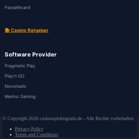
Paysafecard
📚 Casino Ratgeber
Software Provider
Pragmatic Play
Play'n GO
Novomatic
Merkur Gaming
© Copyright 2026 casinospielengratis.de - Alle Rechte vorbehalten.
Privacy Policy
Terms and Conditions