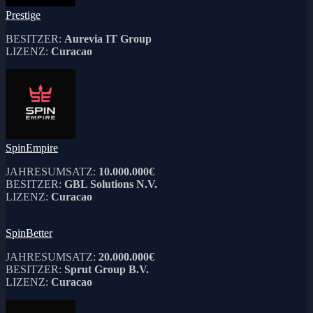
Prestige
BESITZER:
Aurevia IT Group
LIZENZ:
Curacao
SpinEmpire
JAHRESUMSATZ:
10.000.000€
BESITZER:
GBL Solutions N.V.
LIZENZ:
Curacao
SpinBetter
JAHRESUMSATZ:
20.000.000€
BESITZER:
Sprut Group B.V.
LIZENZ:
Curacao