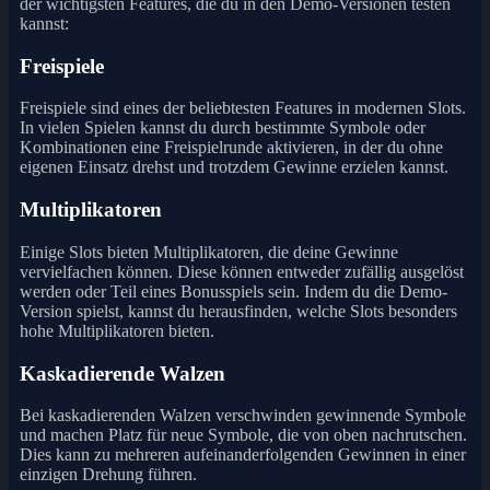
der wichtigsten Features, die du in den Demo-Versionen testen
kannst:
Freispiele
Freispiele sind eines der beliebtesten Features in modernen Slots.
In vielen Spielen kannst du durch bestimmte Symbole oder
Kombinationen eine Freispielrunde aktivieren, in der du ohne
eigenen Einsatz drehst und trotzdem Gewinne erzielen kannst.
Multiplikatoren
Einige Slots bieten Multiplikatoren, die deine Gewinne
vervielfachen können. Diese können entweder zufällig ausgelöst
werden oder Teil eines Bonusspiels sein. Indem du die Demo-
Version spielst, kannst du herausfinden, welche Slots besonders
hohe Multiplikatoren bieten.
Kaskadierende Walzen
Bei kaskadierenden Walzen verschwinden gewinnende Symbole
und machen Platz für neue Symbole, die von oben nachrutschen.
Dies kann zu mehreren aufeinanderfolgenden Gewinnen in einer
einzigen Drehung führen.