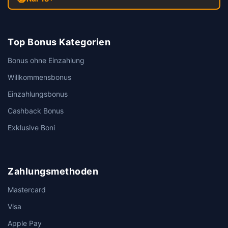
Top Bonus Kategorien
Bonus ohne Einzahlung
Willkommensbonus
Einzahlungsbonus
Cashback Bonus
Exklusive Boni
Zahlungsmethoden
Mastercard
Visa
Apple Pay