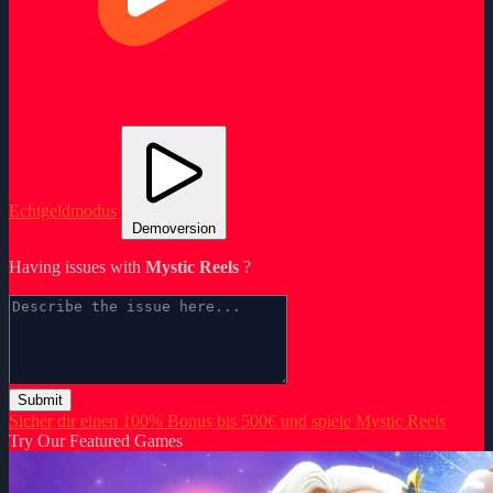
Echtgeldmodus
Demoversion
Having issues with
Mystic Reels
?
Submit
Sicher dir einen 100% Bonus bis 500€ und spiele Mystic Reels
Try Our Featured Games