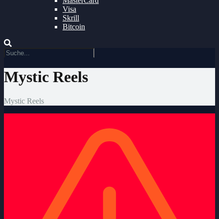
MasterCard
Visa
Skrill
Bitcoin
Mystic Reels
Mystic Reels