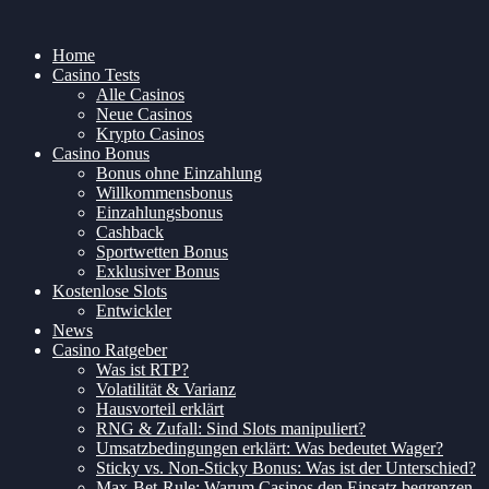
Home
Casino Tests
Alle Casinos
Neue Casinos
Krypto Casinos
Casino Bonus
Bonus ohne Einzahlung
Willkommensbonus
Einzahlungsbonus
Cashback
Sportwetten Bonus
Exklusiver Bonus
Kostenlose Slots
Entwickler
News
Casino Ratgeber
Was ist RTP?
Volatilität & Varianz
Hausvorteil erklärt
RNG & Zufall: Sind Slots manipuliert?
Umsatzbedingungen erklärt: Was bedeutet Wager?
Sticky vs. Non-Sticky Bonus: Was ist der Unterschied?
Max-Bet-Rule: Warum Casinos den Einsatz begrenzen