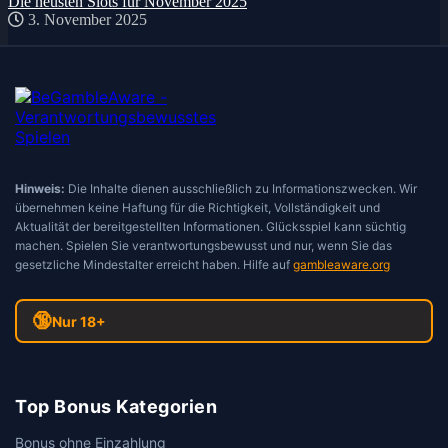
Die neusten Slots für November 2025
3. November 2025
Hinweis:
Die Inhalte dienen ausschließlich zu Informationszwecken. Wir
übernehmen keine Haftung für die Richtigkeit, Vollständigkeit und
Aktualität der bereitgestellten Informationen. Glücksspiel kann süchtig
machen. Spielen Sie verantwortungsbewusst und nur, wenn Sie das
gesetzliche Mindestalter erreicht haben. Hilfe auf
gambleaware.org
🔞
Nur 18+
Top Bonus Kategorien
Bonus ohne Einzahlung