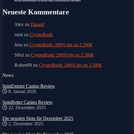
Neueste Kommentare
Alex
zu
Dazard
rami
zu
CryptoRush
Jens
zu
CryptoRush: 200% bis zu 2.500€
Silizi
zu
CryptoRush: 200% bis zu 2.500€
Robert99
zu
CryptoRush: 200% bis zu 2.500€
News
SpinEmpire Casino Review
8. Januar 2026
SpinBetter Casino Review
22. Dezember 2025
Die neusten Slots für Dezember 2025
2. Dezember 2025