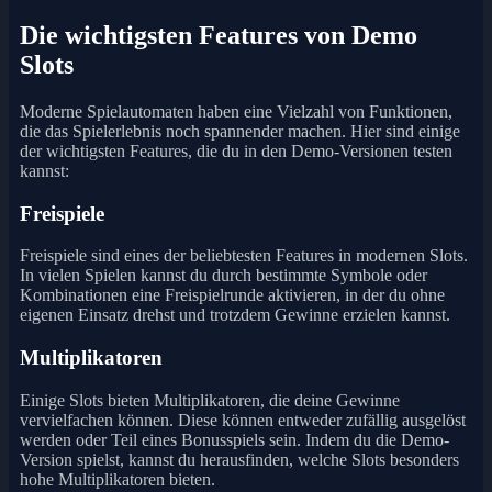
Die wichtigsten Features von Demo
Slots
Moderne Spielautomaten haben eine Vielzahl von Funktionen,
die das Spielerlebnis noch spannender machen. Hier sind einige
der wichtigsten Features, die du in den Demo-Versionen testen
kannst:
Freispiele
Freispiele sind eines der beliebtesten Features in modernen Slots.
In vielen Spielen kannst du durch bestimmte Symbole oder
Kombinationen eine Freispielrunde aktivieren, in der du ohne
eigenen Einsatz drehst und trotzdem Gewinne erzielen kannst.
Multiplikatoren
Einige Slots bieten Multiplikatoren, die deine Gewinne
vervielfachen können. Diese können entweder zufällig ausgelöst
werden oder Teil eines Bonusspiels sein. Indem du die Demo-
Version spielst, kannst du herausfinden, welche Slots besonders
hohe Multiplikatoren bieten.