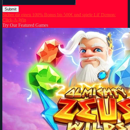
Submit
Sicher dir einen 100% Bonus bis 500€ und spiele Lil' Demon:
Click-A-Win
Try Our Featured Games