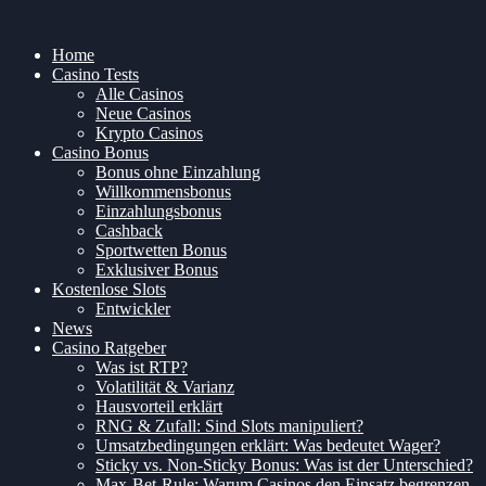
Home
Casino Tests
Alle Casinos
Neue Casinos
Krypto Casinos
Casino Bonus
Bonus ohne Einzahlung
Willkommensbonus
Einzahlungsbonus
Cashback
Sportwetten Bonus
Exklusiver Bonus
Kostenlose Slots
Entwickler
News
Casino Ratgeber
Was ist RTP?
Volatilität & Varianz
Hausvorteil erklärt
RNG & Zufall: Sind Slots manipuliert?
Umsatzbedingungen erklärt: Was bedeutet Wager?
Sticky vs. Non-Sticky Bonus: Was ist der Unterschied?
Max-Bet-Rule: Warum Casinos den Einsatz begrenzen