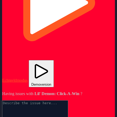
Echtgeldmodus
Demoversion
Having issues with
Lil' Demon: Click-A-Win
?