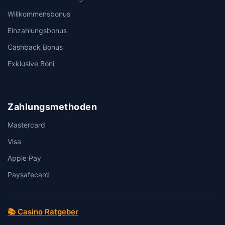
Willkommensbonus
Einzahlungsbonus
Cashback Bonus
Exklusive Boni
Zahlungsmethoden
Mastercard
Visa
Apple Pay
Paysafecard
📚 Casino Ratgeber