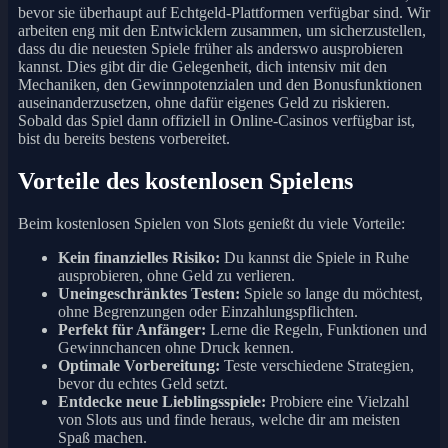
bevor sie überhaupt auf Echtgeld-Plattformen verfügbar sind. Wir
arbeiten eng mit den Entwicklern zusammen, um sicherzustellen,
dass du die neuesten Spiele früher als anderswo ausprobieren
kannst. Dies gibt dir die Gelegenheit, dich intensiv mit den
Mechaniken, den Gewinnpotenzialen und den Bonusfunktionen
auseinanderzusetzen, ohne dafür eigenes Geld zu riskieren.
Sobald das Spiel dann offiziell in Online-Casinos verfügbar ist,
bist du bereits bestens vorbereitet.
Vorteile des kostenlosen Spielens
Beim kostenlosen Spielen von Slots genießt du viele Vorteile:
Kein finanzielles Risiko:
Du kannst die Spiele in Ruhe
ausprobieren, ohne Geld zu verlieren.
Uneingeschränktes Testen:
Spiele so lange du möchtest,
ohne Begrenzungen oder Einzahlungspflichten.
Perfekt für Anfänger:
Lerne die Regeln, Funktionen und
Gewinnchancen ohne Druck kennen.
Optimale Vorbereitung:
Teste verschiedene Strategien,
bevor du echtes Geld setzt.
Entdecke neue Lieblingsspiele:
Probiere eine Vielzahl
von Slots aus und finde heraus, welche dir am meisten
Spaß machen.