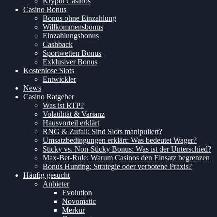
Krypto Casinos
Casino Bonus
Bonus ohne Einzahlung
Willkommensbonus
Einzahlungsbonus
Cashback
Sportwetten Bonus
Exklusiver Bonus
Kostenlose Slots
Entwickler
News
Casino Ratgeber
Was ist RTP?
Volatilität & Varianz
Hausvorteil erklärt
RNG & Zufall: Sind Slots manipuliert?
Umsatzbedingungen erklärt: Was bedeutet Wager?
Sticky vs. Non-Sticky Bonus: Was ist der Unterschied?
Max-Bet-Rule: Warum Casinos den Einsatz begrenzen
Bonus Hunting: Strategie oder verbotene Praxis?
Häufig gesucht
Anbieter
Evolution
Novomatic
Merkur