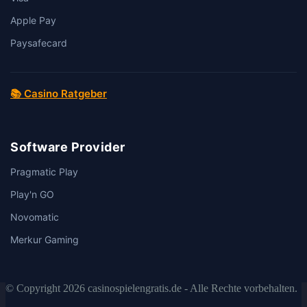
Apple Pay
Paysafecard
📚 Casino Ratgeber
Software Provider
Pragmatic Play
Play'n GO
Novomatic
Merkur Gaming
© Copyright 2026 casinospielengratis.de - Alle Rechte vorbehalten.