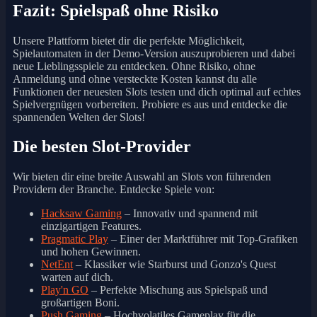
Fazit: Spielspaß ohne Risiko
Unsere Plattform bietet dir die perfekte Möglichkeit,
Spielautomaten in der Demo-Version auszuprobieren und dabei
neue Lieblingsspiele zu entdecken. Ohne Risiko, ohne
Anmeldung und ohne versteckte Kosten kannst du alle
Funktionen der neuesten Slots testen und dich optimal auf echtes
Spielvergnügen vorbereiten. Probiere es aus und entdecke die
spannenden Welten der Slots!
Die besten Slot-Provider
Wir bieten dir eine breite Auswahl an Slots von führenden
Providern der Branche. Entdecke Spiele von:
Hacksaw Gaming
– Innovativ und spannend mit
einzigartigen Features.
Pragmatic Play
– Einer der Marktführer mit Top-Grafiken
und hohen Gewinnen.
NetEnt
– Klassiker wie Starburst und Gonzo's Quest
warten auf dich.
Play'n GO
– Perfekte Mischung aus Spielspaß und
großartigen Boni.
Push Gaming
– Hochvolatiles Gameplay für die