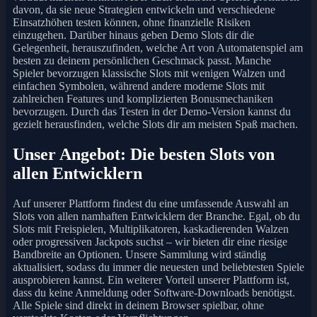
davon, da sie neue Strategien entwickeln und verschiedene
Einsatzhöhen testen können, ohne finanzielle Risiken
einzugehen. Darüber hinaus geben Demo Slots dir die
Gelegenheit, herauszufinden, welche Art von Automatenspiel am
besten zu deinem persönlichen Geschmack passt. Manche
Spieler bevorzugen klassische Slots mit wenigen Walzen und
einfachen Symbolen, während andere moderne Slots mit
zahlreichen Features und komplizierten Bonusmechaniken
bevorzugen. Durch das Testen in der Demo-Version kannst du
gezielt herausfinden, welche Slots dir am meisten Spaß machen.
Unser Angebot: Die besten Slots von
allen Entwicklern
Auf unserer Plattform findest du eine umfassende Auswahl an
Slots von allen namhaften Entwicklern der Branche. Egal, ob du
Slots mit Freispielen, Multiplikatoren, kaskadierenden Walzen
oder progressiven Jackpots suchst – wir bieten dir eine riesige
Bandbreite an Optionen. Unsere Sammlung wird ständig
aktualisiert, sodass du immer die neuesten und beliebtesten Spiele
ausprobieren kannst. Ein weiterer Vorteil unserer Plattform ist,
dass du keine Anmeldung oder Software-Downloads benötigst.
Alle Spiele sind direkt in deinem Browser spielbar, ohne