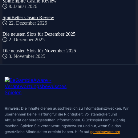
SpinEmpire Casino Review
8. Januar 2026
SpinBetter Casino Review
22. Dezember 2025
Die neusten Slots für Dezember 2025
2. Dezember 2025
Die neusten Slots für November 2025
3. November 2025
Hinweis:
Die Inhalte dienen ausschließlich zu Informationszwecken. Wir
übernehmen keine Haftung für die Richtigkeit, Vollständigkeit und
Aktualität der bereitgestellten Informationen. Glücksspiel kann süchtig
machen. Spielen Sie verantwortungsbewusst und nur, wenn Sie das
gesetzliche Mindestalter erreicht haben. Hilfe auf
gambleaware.org