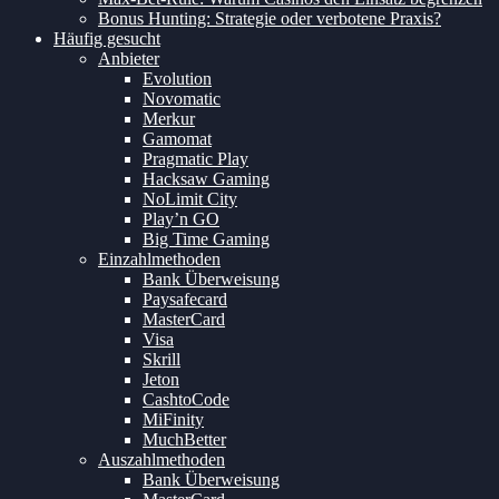
Bonus Hunting: Strategie oder verbotene Praxis?
Häufig gesucht
Anbieter
Evolution
Novomatic
Merkur
Gamomat
Pragmatic Play
Hacksaw Gaming
NoLimit City
Play’n GO
Big Time Gaming
Einzahlmethoden
Bank Überweisung
Paysafecard
MasterCard
Visa
Skrill
Jeton
CashtoCode
MiFinity
MuchBetter
Auszahlmethoden
Bank Überweisung