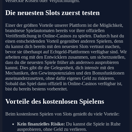
versteckte Kosten oder Verpflichtungen.
Die neuesten Slots zuerst testen
Einer der größten Vorteile unserer Plattform ist die Möglichkeit,
brandneue Spielautomaten bereits vor ihrer offiziellen
Veröffentlichung in Online-Casinos zu spielen. Dadurch hast du
einen entscheidenden Vorteil gegenüber anderen Spielern, denn
du kannst dich bereits mit den neuesten Slots vertraut machen,
bevor sie überhaupt auf Echtgeld-Plattformen verfügbar sind. Wir
arbeiten eng mit den Entwicklern zusammen, um sicherzustellen,
dass du die neuesten Spiele früher als anderswo ausprobieren
kannst. Dies gibt dir die Gelegenheit, dich intensiv mit den
Mechaniken, den Gewinnpotenzialen und den Bonusfunktionen
auseinanderzusetzen, ohne dafür eigenes Geld zu riskieren.
Sobald das Spiel dann offiziell in Online-Casinos verfügbar ist,
bist du bereits bestens vorbereitet.
Vorteile des kostenlosen Spielens
Beim kostenlosen Spielen von Slots genießt du viele Vorteile:
Kein finanzielles Risiko:
Du kannst die Spiele in Ruhe
ausprobieren, ohne Geld zu verlieren.