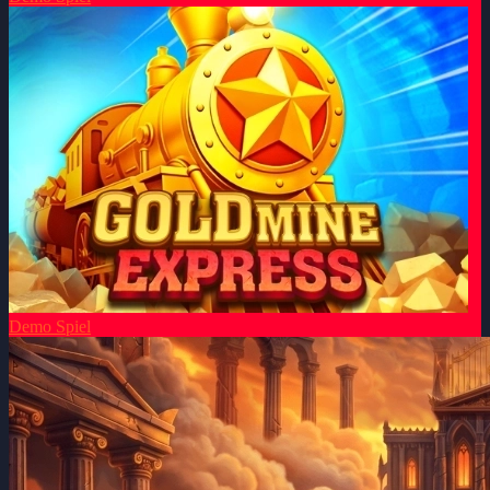
Demo Spiel