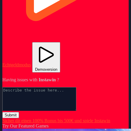
Echtgeldmodus
Demoversion
Having issues with
Instawin
?
Submit
Sicher dir einen 100% Bonus bis 500€ und spiele Instawin
Try Our Featured Games