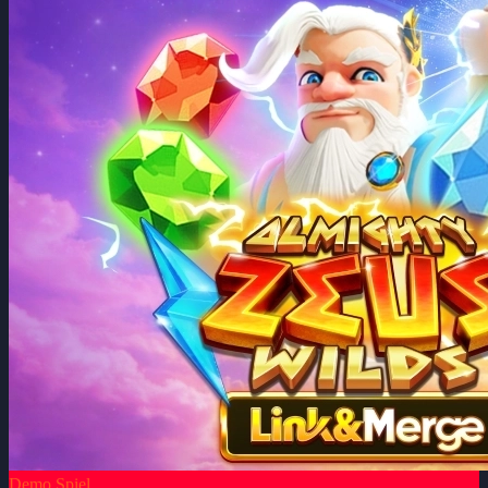
Demo Spiel