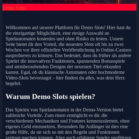
Demo Spiel
Willkommen auf unserer Plattform für Demo Slots! Hier hast du
die einzigartige Möglichkeit, eine riesige Auswahl an
Spielautomaten kostenlos und ohne Risiko zu testen. Unsere
Seite bietet dir den Vorteil, die neuesten Slots oft bis zu zwei
Wochen vor ihrer offiziellen Veröffentlichung in Online-Casinos
ausprobieren zu können. Das bedeutet, dass du früher als andere
Spieler die innovativen Funktionen, spannenden Bonusspiele
und atemberaubenden Designs der neuesten Titel erkunden
kannst. Egal, ob du klassische Automaten oder hochmoderne
Video-Slots bevorzugst – hier findest du alles, was dein Herz
begehrt.
Warum Demo Slots spielen?
Das Spielen von Spielautomaten in der Demo-Version bietet
zahlreiche Vorteile. Zum einen ermöglicht es dir, die
verschiedenen Mechaniken und Features kennenzulernen, ohne
eigenes Geld einzusetzen. Besonders für Anfänger ist dies eine
große Hilfe, da sie sich so mit den Regeln und Funktionen
vertraut machen können. Aber auch erfahrene Spieler profitieren