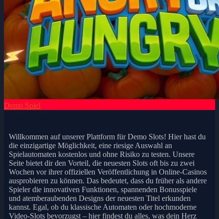
Demo Spiel
Willkommen auf unserer Plattform für Demo Slots! Hier hast du
die einzigartige Möglichkeit, eine riesige Auswahl an
Spielautomaten kostenlos und ohne Risiko zu testen. Unsere
Seite bietet dir den Vorteil, die neuesten Slots oft bis zu zwei
Wochen vor ihrer offiziellen Veröffentlichung in Online-Casinos
ausprobieren zu können. Das bedeutet, dass du früher als andere
Spieler die innovativen Funktionen, spannenden Bonusspiele
und atemberaubenden Designs der neuesten Titel erkunden
kannst. Egal, ob du klassische Automaten oder hochmoderne
Video-Slots bevorzugst – hier findest du alles, was dein Herz