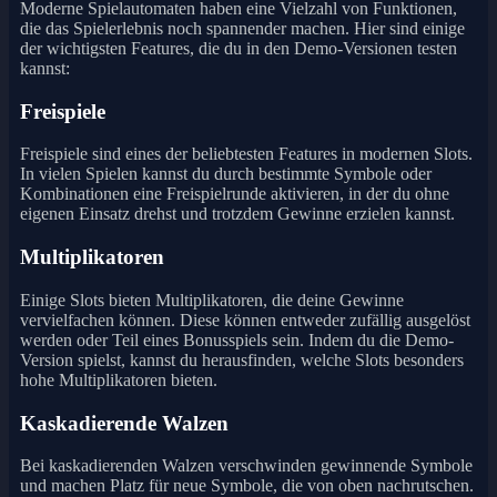
Moderne Spielautomaten haben eine Vielzahl von Funktionen,
die das Spielerlebnis noch spannender machen. Hier sind einige
der wichtigsten Features, die du in den Demo-Versionen testen
kannst:
Freispiele
Freispiele sind eines der beliebtesten Features in modernen Slots.
In vielen Spielen kannst du durch bestimmte Symbole oder
Kombinationen eine Freispielrunde aktivieren, in der du ohne
eigenen Einsatz drehst und trotzdem Gewinne erzielen kannst.
Multiplikatoren
Einige Slots bieten Multiplikatoren, die deine Gewinne
vervielfachen können. Diese können entweder zufällig ausgelöst
werden oder Teil eines Bonusspiels sein. Indem du die Demo-
Version spielst, kannst du herausfinden, welche Slots besonders
hohe Multiplikatoren bieten.
Kaskadierende Walzen
Bei kaskadierenden Walzen verschwinden gewinnende Symbole
und machen Platz für neue Symbole, die von oben nachrutschen.