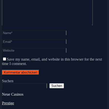
Save my name, email, and website in this browser for the next
time I comment.
Suchen
Suchen
Neue Casinos
Prestige