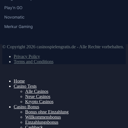
Play'n GO
Novomatic
Merkur Gaming
© Copyright 2026 casinospielengratis.de - Alle Rechte vorbehalten.
Privacy Policy
Terms and Conditions
Home
Casino Tests
Alle Casinos
Neue Casinos
Krypto Casinos
Casino Bonus
Bonus ohne Einzahlung
Willkommensbonus
Einzahlungsbonus
Cashback