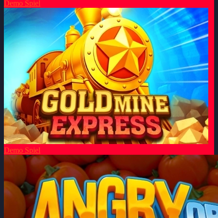
Demo Spiel
Demo Spiel