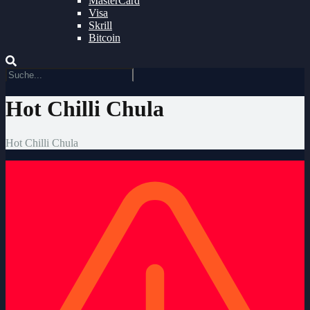
MasterCard
Visa
Skrill
Bitcoin
Hot Chilli Chula
Hot Chilli Chula