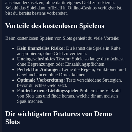
auseinanderzusetzen, ohne dafür eigenes Geld zu riskieren.
Sobald das Spiel dann offiziell in Online-Casinos verfügbar ist,
bist du bereits bestens vorbereitet.
Vorteile des kostenlosen Spielens
Beim kostenlosen Spielen von Slots genießt du viele Vorteile:
Kein finanzielles Risiko:
Du kannst die Spiele in Ruhe
ausprobieren, ohne Geld zu verlieren.
Uneingeschränktes Testen:
Spiele so lange du möchtest,
ohne Begrenzungen oder Einzahlungspflichten.
Perfekt für Anfänger:
Lerne die Regeln, Funktionen und
Gewinnchancen ohne Druck kennen.
Optimale Vorbereitung:
Teste verschiedene Strategien,
bevor du echtes Geld setzt.
Entdecke neue Lieblingsspiele:
Probiere eine Vielzahl
von Slots aus und finde heraus, welche dir am meisten
Spaß machen.
Die wichtigsten Features von Demo
Slots