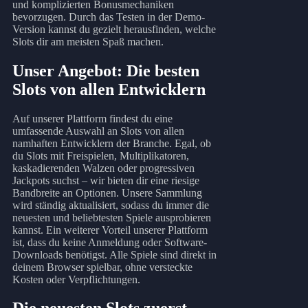
und komplizierten Bonusmechaniken
bevorzugen. Durch das Testen in der Demo-
Version kannst du gezielt herausfinden, welche
Slots dir am meisten Spaß machen.
Unser Angebot: Die besten
Slots von allen Entwicklern
Auf unserer Plattform findest du eine
umfassende Auswahl an Slots von allen
namhaften Entwicklern der Branche. Egal, ob
du Slots mit Freispielen, Multiplikatoren,
kaskadierenden Walzen oder progressiven
Jackpots suchst – wir bieten dir eine riesige
Bandbreite an Optionen. Unsere Sammlung
wird ständig aktualisiert, sodass du immer die
neuesten und beliebtesten Spiele ausprobieren
kannst. Ein weiterer Vorteil unserer Plattform
ist, dass du keine Anmeldung oder Software-
Downloads benötigst. Alle Spiele sind direkt in
deinem Browser spielbar, ohne versteckte
Kosten oder Verpflichtungen.