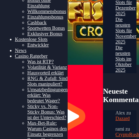
Bonus ohne
Slots für
Einzahlung
Dezember
Willkommensbonus
2025
Einzahlungsbonus
Die
Cashback
neusten
Sportwetten Bonus
Slots für
Exklusiver Bonus
November
Kostenlose Slots
2025
Entwickler
Die
News
neusten
Casino Ratgeber
Slots im
Was ist RTP?
Oktober
Volatilität & Varianz
2025
Hausvorteil erklärt
RNG & Zufall: Sind
Slots manipuliert?
Umsatzbedingungen
Neueste
erklärt: Was
Kommenta
bedeutet Wager?
Sticky vs. Non-
Sticky Bonus: Was
Alex
zu
ist der Unterschied?
Dazard
Max-Bet-Rule:
Warum Casinos den
rami
zu
Einsatz begrenzen
CryptoRus