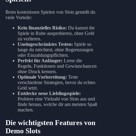
Beim kostenlosen Spielen von Slots genießt du
viele Vorteile:
Kein finanzielles Risiko:
Du kannst die
Spiele in Ruhe ausprobieren, ohne Geld
zu verlieren.
Uneingeschränktes Testen:
Spiele so
lange du möchtest, ohne Begrenzungen
oder Einzahlungspflichten.
Perfekt für Anfänger:
Lerne die
Regeln, Funktionen und Gewinnchancen
ohne Druck kennen.
Optimale Vorbereitung:
Teste
verschiedene Strategien, bevor du echtes
Geld setzt.
Entdecke neue Lieblingsspiele:
Probiere eine Vielzahl von Slots aus und
finde heraus, welche dir am meisten Spaß
machen.
Die wichtigsten Features von
Demo Slots