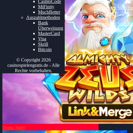
CashtoCode
2025
MiFinity
Die neusten Slots fü
MuchBetter
Dezember 2025
Auszahlmethoden
2. Dezember 202
Bank
Die neusten Slots fü
Überweisung
November 2025
MasterCard
3. November
Visa
2025
Skrill
Bitcoin
© Copyright 2026
casinospielengratis.de - Alle
Rechte vorbehalten.
Demo Spiel