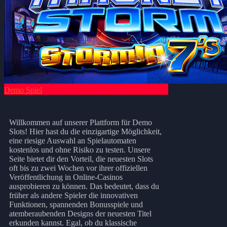
Demo Spiel
Willkommen auf unserer Plattform für Demo
Slots! Hier hast du die einzigartige Möglichkeit,
eine riesige Auswahl an Spielautomaten
kostenlos und ohne Risiko zu testen. Unsere
Seite bietet dir den Vorteil, die neuesten Slots
oft bis zu zwei Wochen vor ihrer offiziellen
Veröffentlichung in Online-Casinos
ausprobieren zu können. Das bedeutet, dass du
früher als andere Spieler die innovativen
Funktionen, spannenden Bonusspiele und
atemberaubenden Designs der neuesten Titel
erkunden kannst. Egal, ob du klassische