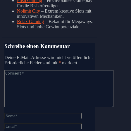
Push Gaming
– Hochvolatiles Gameplay
für die Risikofreudigen.
Nolimit City
– Extrem kreative Slots mit
innovativen Mechaniken.
Relax Gaming
– Bekannt für Megaways-
Slots und hohe Gewinnpotenziale.
Schreibe einen Kommentar
Deine E-Mail-Adresse wird nicht veröffentlicht.
Erforderliche Felder sind mit
*
markiert