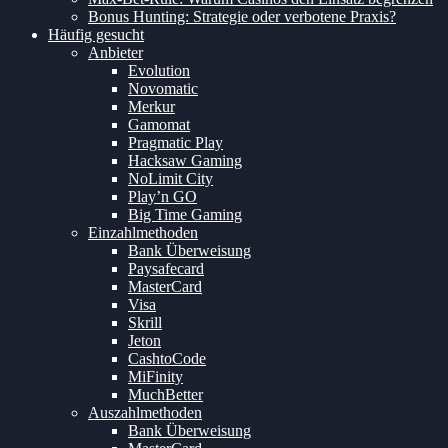
Bonus Hunting: Strategie oder verbotene Praxis?
Häufig gesucht
Anbieter
Evolution
Novomatic
Merkur
Gamomat
Pragmatic Play
Hacksaw Gaming
NoLimit City
Play’n GO
Big Time Gaming
Einzahlmethoden
Bank Überweisung
Paysafecard
MasterCard
Visa
Skrill
Jeton
CashtoCode
MiFinity
MuchBetter
Auszahlmethoden
Bank Überweisung