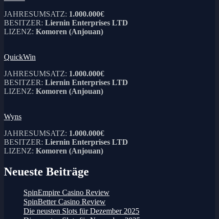
JAHRESUMSATZ:
1.000.000€
BESITZER:
Liernin Enterprises LTD
LIZENZ:
Komoren (Anjouan)
QuickWin
JAHRESUMSATZ:
1.000.000€
BESITZER:
Liernin Enterprises LTD
LIZENZ:
Komoren (Anjouan)
Wyns
JAHRESUMSATZ:
1.000.000€
BESITZER:
Liernin Enterprises LTD
LIZENZ:
Komoren (Anjouan)
Neueste Beiträge
SpinEmpire Casino Review
SpinBetter Casino Review
Die neusten Slots für Dezember 2025