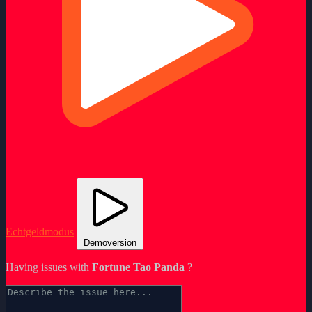
Echtgeldmodus
Demoversion
Having issues with
Fortune Tao Panda
?