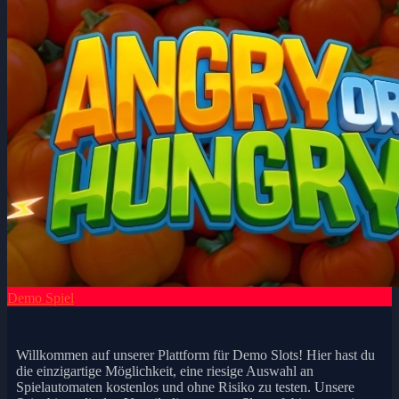
Demo Spiel
Willkommen auf unserer Plattform für Demo Slots! Hier hast du
die einzigartige Möglichkeit, eine riesige Auswahl an
Spielautomaten kostenlos und ohne Risiko zu testen. Unsere