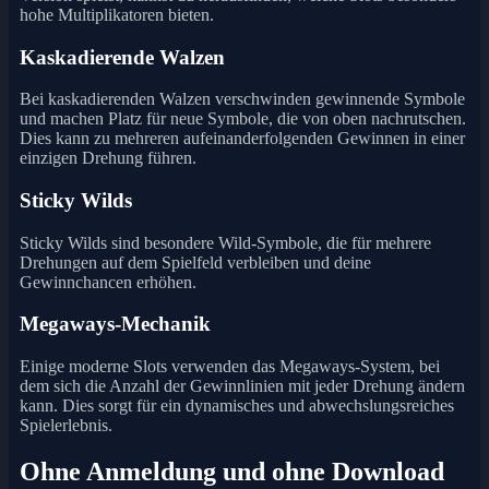
hohe Multiplikatoren bieten.
Kaskadierende Walzen
Bei kaskadierenden Walzen verschwinden gewinnende Symbole
und machen Platz für neue Symbole, die von oben nachrutschen.
Dies kann zu mehreren aufeinanderfolgenden Gewinnen in einer
einzigen Drehung führen.
Sticky Wilds
Sticky Wilds sind besondere Wild-Symbole, die für mehrere
Drehungen auf dem Spielfeld verbleiben und deine
Gewinnchancen erhöhen.
Megaways-Mechanik
Einige moderne Slots verwenden das Megaways-System, bei
dem sich die Anzahl der Gewinnlinien mit jeder Drehung ändern
kann. Dies sorgt für ein dynamisches und abwechslungsreiches
Spielerlebnis.
Ohne Anmeldung und ohne Download