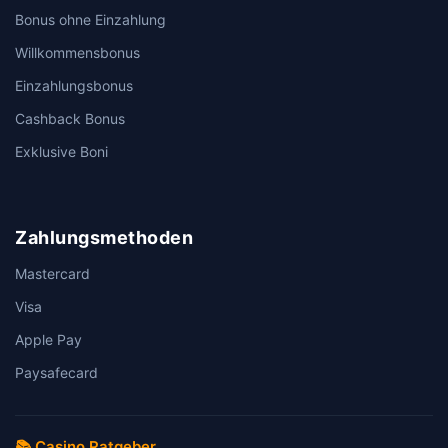
Bonus ohne Einzahlung
Willkommensbonus
Einzahlungsbonus
Cashback Bonus
Exklusive Boni
Zahlungsmethoden
Mastercard
Visa
Apple Pay
Paysafecard
📚 Casino Ratgeber