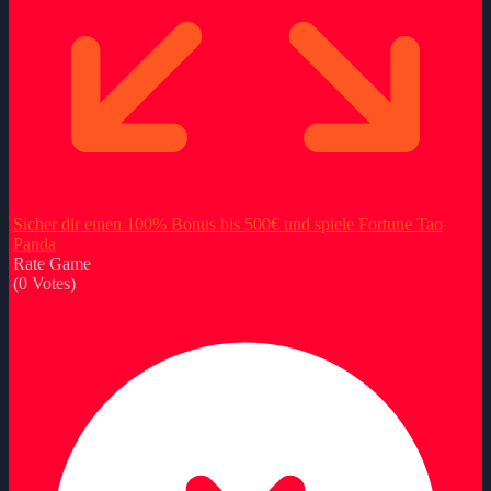
Sicher dir einen 100% Bonus bis 500€ und spiele Fortune Tao
Panda
Rate Game
(
0
Votes)