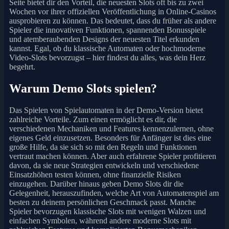
Seite bietet dir den Vorteil, die neuesten Slots oft bis zu zwei
Wochen vor ihrer offiziellen Veröffentlichung in Online-Casinos
ausprobieren zu können. Das bedeutet, dass du früher als andere
Spieler die innovativen Funktionen, spannenden Bonusspiele
und atemberaubenden Designs der neuesten Titel erkunden
kannst. Egal, ob du klassische Automaten oder hochmoderne
Video-Slots bevorzugst – hier findest du alles, was dein Herz
begehrt.
Warum Demo Slots spielen?
Das Spielen von Spielautomaten in der Demo-Version bietet
zahlreiche Vorteile. Zum einen ermöglicht es dir, die
verschiedenen Mechaniken und Features kennenzulernen, ohne
eigenes Geld einzusetzen. Besonders für Anfänger ist dies eine
große Hilfe, da sie sich so mit den Regeln und Funktionen
vertraut machen können. Aber auch erfahrene Spieler profitieren
davon, da sie neue Strategien entwickeln und verschiedene
Einsatzhöhen testen können, ohne finanzielle Risiken
einzugehen. Darüber hinaus geben Demo Slots dir die
Gelegenheit, herauszufinden, welche Art von Automatenspiel am
besten zu deinem persönlichen Geschmack passt. Manche
Spieler bevorzugen klassische Slots mit wenigen Walzen und
einfachen Symbolen, während andere moderne Slots mit