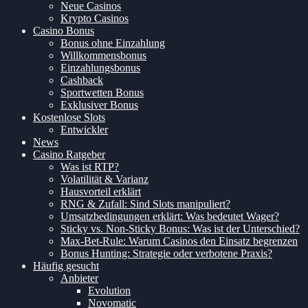
Neue Casinos
Krypto Casinos
Casino Bonus
Bonus ohne Einzahlung
Willkommensbonus
Einzahlungsbonus
Cashback
Sportwetten Bonus
Exklusiver Bonus
Kostenlose Slots
Entwickler
News
Casino Ratgeber
Was ist RTP?
Volatilität & Varianz
Hausvorteil erklärt
RNG & Zufall: Sind Slots manipuliert?
Umsatzbedingungen erklärt: Was bedeutet Wager?
Sticky vs. Non-Sticky Bonus: Was ist der Unterschied?
Max-Bet-Rule: Warum Casinos den Einsatz begrenzen
Bonus Hunting: Strategie oder verbotene Praxis?
Häufig gesucht
Anbieter
Evolution
Novomatic