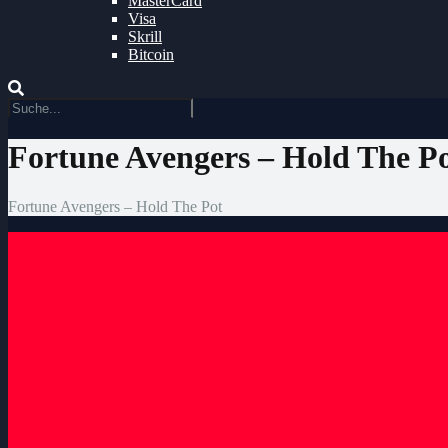
MasterCard
Visa
Skrill
Bitcoin
Fortune Avengers – Hold The P
Fortune Avengers – Hold The Pot