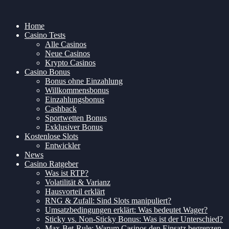
Home
Casino Tests
Alle Casinos
Neue Casinos
Krypto Casinos
Casino Bonus
Bonus ohne Einzahlung
Willkommensbonus
Einzahlungsbonus
Cashback
Sportwetten Bonus
Exklusiver Bonus
Kostenlose Slots
Entwickler
News
Casino Ratgeber
Was ist RTP?
Volatilität & Varianz
Hausvorteil erklärt
RNG & Zufall: Sind Slots manipuliert?
Umsatzbedingungen erklärt: Was bedeutet Wager?
Sticky vs. Non-Sticky Bonus: Was ist der Unterschied?
Max-Bet-Rule: Warum Casinos den Einsatz begrenzen