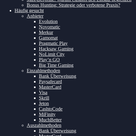
Bonus Hunting: Strategie oder verbotene Praxis?
Häufig gesucht
Anbieter
Evolution
Novomatic
Merkur
Gamomat
Pragmatic Play
Hacksaw Gaming
NoLimit City
Play’n GO
Big Time Gaming
Einzahlmethoden
Bank Überweisung
Paysafecard
MasterCard
Visa
Skrill
Jeton
CashtoCode
MiFinity
MuchBetter
Auszahlmethoden
Bank Überweisung