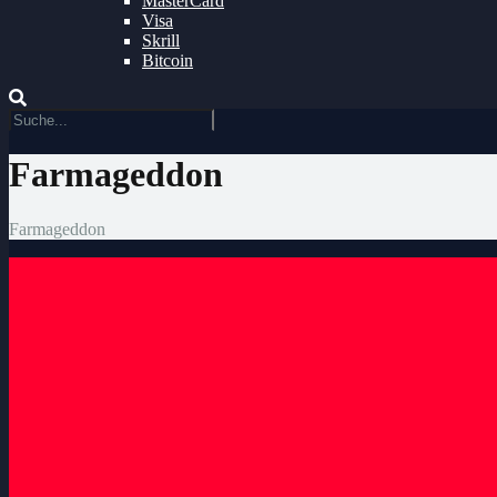
MasterCard
Visa
Skrill
Bitcoin
Farmageddon
Farmageddon