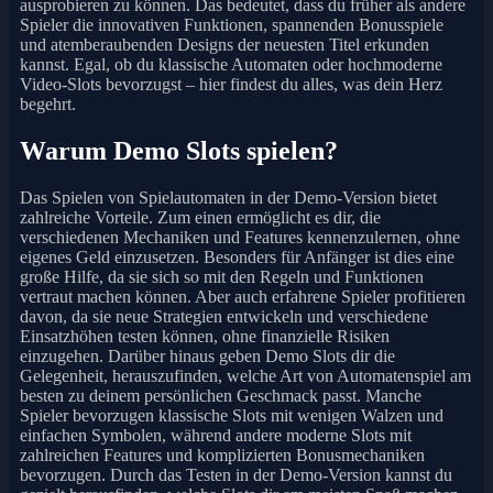
ausprobieren zu können. Das bedeutet, dass du früher als andere
Spieler die innovativen Funktionen, spannenden Bonusspiele
und atemberaubenden Designs der neuesten Titel erkunden
kannst. Egal, ob du klassische Automaten oder hochmoderne
Video-Slots bevorzugst – hier findest du alles, was dein Herz
begehrt.
Warum Demo Slots spielen?
Das Spielen von Spielautomaten in der Demo-Version bietet
zahlreiche Vorteile. Zum einen ermöglicht es dir, die
verschiedenen Mechaniken und Features kennenzulernen, ohne
eigenes Geld einzusetzen. Besonders für Anfänger ist dies eine
große Hilfe, da sie sich so mit den Regeln und Funktionen
vertraut machen können. Aber auch erfahrene Spieler profitieren
davon, da sie neue Strategien entwickeln und verschiedene
Einsatzhöhen testen können, ohne finanzielle Risiken
einzugehen. Darüber hinaus geben Demo Slots dir die
Gelegenheit, herauszufinden, welche Art von Automatenspiel am
besten zu deinem persönlichen Geschmack passt. Manche
Spieler bevorzugen klassische Slots mit wenigen Walzen und
einfachen Symbolen, während andere moderne Slots mit
zahlreichen Features und komplizierten Bonusmechaniken
bevorzugen. Durch das Testen in der Demo-Version kannst du