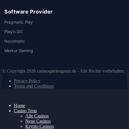
Software Provider
Pragmatic Play
Play'n GO
Novomatic
Merkur Gaming
© Copyright 2026 casinospielengratis.de - Alle Rechte vorbehalten.
Privacy Policy
Terms and Conditions
Home
Casino Tests
Alle Casinos
Neue Casinos
Krypto Casinos