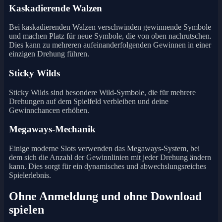
Kaskadierende Walzen
Bei kaskadierenden Walzen verschwinden gewinnende Symbole
und machen Platz für neue Symbole, die von oben nachrutschen.
Dies kann zu mehreren aufeinanderfolgenden Gewinnen in einer
einzigen Drehung führen.
Sticky Wilds
Sticky Wilds sind besondere Wild-Symbole, die für mehrere
Drehungen auf dem Spielfeld verbleiben und deine
Gewinnchancen erhöhen.
Megaways-Mechanik
Einige moderne Slots verwenden das Megaways-System, bei
dem sich die Anzahl der Gewinnlinien mit jeder Drehung ändern
kann. Dies sorgt für ein dynamisches und abwechslungsreiches
Spielerlebnis.
Ohne Anmeldung und ohne Download
spielen