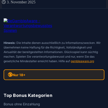
3. November 2025
Hinweis:
Die Inhalte dienen ausschließlich zu Informationszwecken. Wir
übernehmen keine Haftung für die Richtigkeit, Vollständigkeit und
Aktualität der bereitgestellten Informationen. Glücksspiel kann süchtig
machen. Spielen Sie verantwortungsbewusst und nur, wenn Sie das
gesetzliche Mindestalter erreicht haben. Hilfe auf
gambleaware.org
🔞
Nur 18+
Top Bonus Kategorien
Bonus ohne Einzahlung