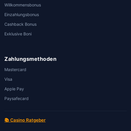
Willkommensbonus
Einzahlungsbonus
Cashback Bonus
Exklusive Boni
Zahlungsmethoden
Mastercard
Visa
Apple Pay
Paysafecard
📚 Casino Ratgeber