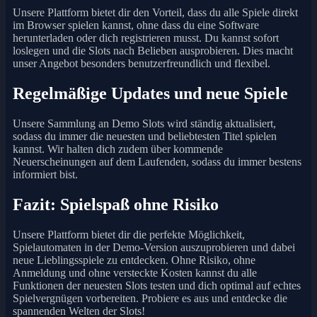
Unsere Plattform bietet dir den Vorteil, dass du alle Spiele direkt
im Browser spielen kannst, ohne dass du eine Software
herunterladen oder dich registrieren musst. Du kannst sofort
loslegen und die Slots nach Belieben ausprobieren. Dies macht
unser Angebot besonders benutzerfreundlich und flexibel.
Regelmäßige Updates und neue Spiele
Unsere Sammlung an Demo Slots wird ständig aktualisiert,
sodass du immer die neuesten und beliebtesten Titel spielen
kannst. Wir halten dich zudem über kommende
Neuerscheinungen auf dem Laufenden, sodass du immer bestens
informiert bist.
Fazit: Spielspaß ohne Risiko
Unsere Plattform bietet dir die perfekte Möglichkeit,
Spielautomaten in der Demo-Version auszuprobieren und dabei
neue Lieblingsspiele zu entdecken. Ohne Risiko, ohne
Anmeldung und ohne versteckte Kosten kannst du alle
Funktionen der neuesten Slots testen und dich optimal auf echtes
Spielvergnügen vorbereiten. Probiere es aus und entdecke die
spannenden Welten der Slots!