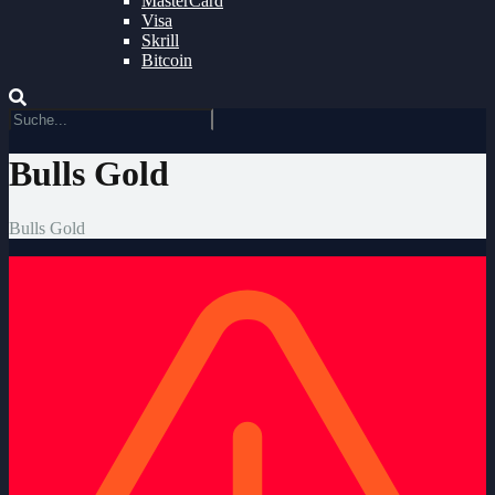
MasterCard
Visa
Skrill
Bitcoin
Bulls Gold
Bulls Gold