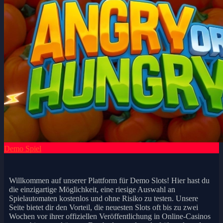
Demo Spiel
Willkommen auf unserer Plattform für Demo Slots! Hier hast du
die einzigartige Möglichkeit, eine riesige Auswahl an
Spielautomaten kostenlos und ohne Risiko zu testen. Unsere
Seite bietet dir den Vorteil, die neuesten Slots oft bis zu zwei
Wochen vor ihrer offiziellen Veröffentlichung in Online-Casinos