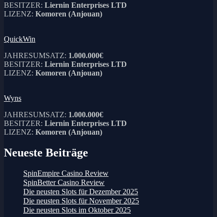
BESITZER:
Liernin Enterprises LTD
LIZENZ:
Komoren (Anjouan)
QuickWin
JAHRESUMSATZ:
1.000.000€
BESITZER:
Liernin Enterprises LTD
LIZENZ:
Komoren (Anjouan)
Wyns
JAHRESUMSATZ:
1.000.000€
BESITZER:
Liernin Enterprises LTD
LIZENZ:
Komoren (Anjouan)
Neueste Beiträge
SpinEmpire Casino Review
SpinBetter Casino Review
Die neusten Slots für Dezember 2025
Die neusten Slots für November 2025
Die neusten Slots im Oktober 2025