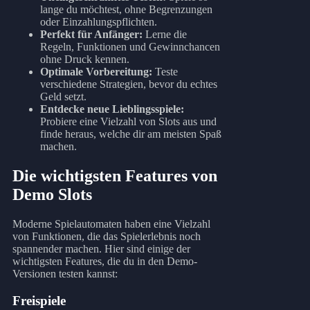
lange du möchtest, ohne Begrenzungen
oder Einzahlungspflichten.
Perfekt für Anfänger:
Lerne die
Regeln, Funktionen und Gewinnchancen
ohne Druck kennen.
Optimale Vorbereitung:
Teste
verschiedene Strategien, bevor du echtes
Geld setzt.
Entdecke neue Lieblingsspiele:
Probiere eine Vielzahl von Slots aus und
finde heraus, welche dir am meisten Spaß
machen.
Die wichtigsten Features von
Demo Slots
Moderne Spielautomaten haben eine Vielzahl
von Funktionen, die das Spielerlebnis noch
spannender machen. Hier sind einige der
wichtigsten Features, die du in den Demo-
Versionen testen kannst:
Freispiele