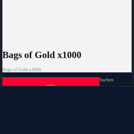
MiFinity
MuchBetter
Auszahlmethoden
Bank Überweisung
MasterCard
Visa
Skrill
Bitcoin
Bags of Gold x1000
Bags of Gold x1000
Suchen
Neue Casinos