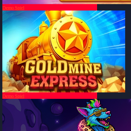
Demo Spiel
Demo Spiel