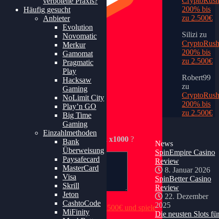
CryptoRush
verbotene Praxis?
200% bis
Häufig gesucht
zu 2.500€
Anbieter
Evolution
Silizi
zu
Novomatic
CryptoRush
Merkur
200% bis
Gamomat
zu 2.500€
Pragmatic
Play
Robert99
Hacksaw
zu
Gaming
CryptoRush
NoLimit City
200% bis
Play’n GO
zu 2.500€
Echtgeldmodus
Big Time
Demoversion
Gaming
Einzahlmethoden
Having issues with
Bags of Gold x1000
?
Bank
News
Überweisung
SpinEmpire Casino
Paysafecard
Review
MasterCard
8. Januar 2026
Visa
SpinBetter Casino
Skrill
Review
Jeton
22. Dezember
Submit
CashtoCode
2025
Sicher dir einen 100% Bonus bis 500€ und spiele
MiFinity
Die neusten Slots fü
Bags of Gold x1000