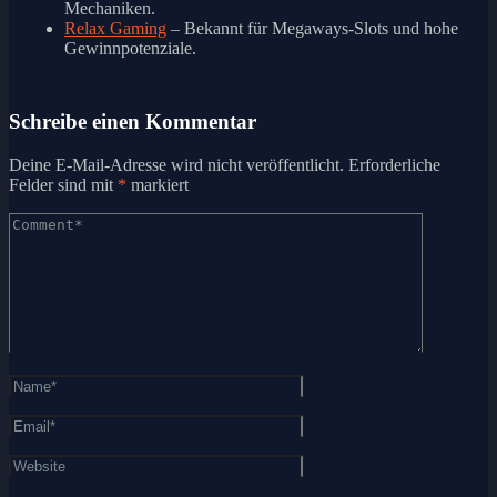
Mechaniken.
Relax Gaming
– Bekannt für Megaways-Slots und hohe
Gewinnpotenziale.
Schreibe einen Kommentar
Deine E-Mail-Adresse wird nicht veröffentlicht.
Erforderliche
Felder sind mit
*
markiert