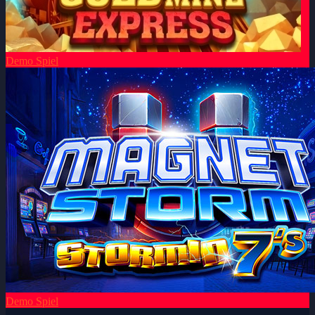
Demo Spiel
Demo Spiel