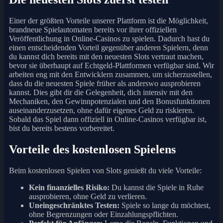
Einer der größten Vorteile unserer Plattform ist die Möglichkeit,
brandneue Spielautomaten bereits vor ihrer offiziellen
Veröffentlichung in Online-Casinos zu spielen. Dadurch hast du
einen entscheidenden Vorteil gegenüber anderen Spielern, denn
du kannst dich bereits mit den neuesten Slots vertraut machen,
bevor sie überhaupt auf Echtgeld-Plattformen verfügbar sind. Wir
arbeiten eng mit den Entwicklern zusammen, um sicherzustellen,
dass du die neuesten Spiele früher als anderswo ausprobieren
kannst. Dies gibt dir die Gelegenheit, dich intensiv mit den
Mechaniken, den Gewinnpotenzialen und den Bonusfunktionen
auseinanderzusetzen, ohne dafür eigenes Geld zu riskieren.
Sobald das Spiel dann offiziell in Online-Casinos verfügbar ist,
bist du bereits bestens vorbereitet.
Vorteile des kostenlosen Spielens
Beim kostenlosen Spielen von Slots genießt du viele Vorteile:
Kein finanzielles Risiko:
Du kannst die Spiele in Ruhe
ausprobieren, ohne Geld zu verlieren.
Uneingeschränktes Testen:
Spiele so lange du möchtest,
ohne Begrenzungen oder Einzahlungspflichten.