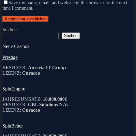
Save my name, email, and website in this browser for the next
time I comment.
Suchen
Suchen
Neue Casinos
Prestige
BESITZER:
Aurevia IT Group
LIZENZ:
Curacao
SpinEmpire
JAHRESUMSATZ:
10.000.000€
BESITZER:
GBL Solutions N.V.
LIZENZ:
Curacao
SpinBetter