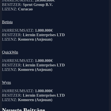
JAHRESUMSATZ:
20.000.000€
BESITZER:
Sprut Group B.V.
LIZENZ:
Curacao
Betista
JAHRESUMSATZ:
1.000.000€
BESITZER:
Liernin Enterprises LTD
LIZENZ:
Komoren (Anjouan)
QuickWin
JAHRESUMSATZ:
1.000.000€
BESITZER:
Liernin Enterprises LTD
LIZENZ:
Komoren (Anjouan)
Wyns
JAHRESUMSATZ:
1.000.000€
BESITZER:
Liernin Enterprises LTD
LIZENZ:
Komoren (Anjouan)
Neueste Beiträge