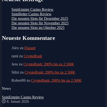
SpinEmpire Casino Review
SpinBetter Casino Review
Die neusten Slots für Dezember 2025
Die neusten Slots für November 2025
Die neusten Slots im Oktober 2025
Neueste Kommentare
Alex
zu
Dazard
rami
zu
CryptoRush
Jens
zu
CryptoRush: 200% bis zu 2.500€
Silizi
zu
CryptoRush: 200% bis zu 2.500€
Robert99
zu
CryptoRush: 200% bis zu 2.500€
News
SpinEmpire Casino Review
8. Januar 2026