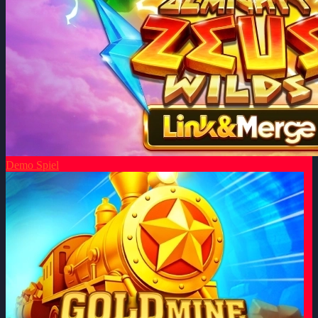
Demo Spiel