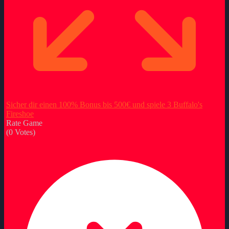
Sicher dir einen 100% Bonus bis 500€ und spiele 3 Buffalo's
Fireshoe
Rate Game
(
0
Votes)