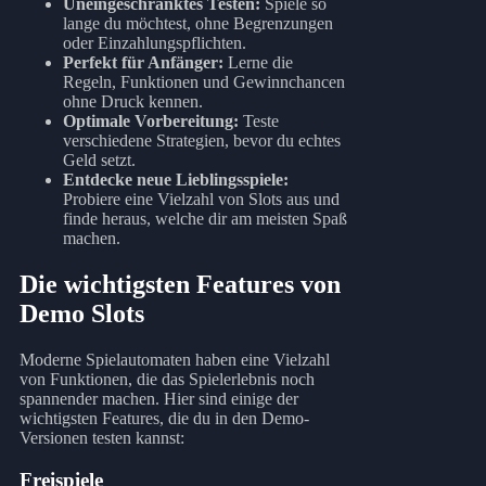
Uneingeschränktes Testen:
Spiele so
lange du möchtest, ohne Begrenzungen
oder Einzahlungspflichten.
Perfekt für Anfänger:
Lerne die
Regeln, Funktionen und Gewinnchancen
ohne Druck kennen.
Optimale Vorbereitung:
Teste
verschiedene Strategien, bevor du echtes
Geld setzt.
Entdecke neue Lieblingsspiele:
Probiere eine Vielzahl von Slots aus und
finde heraus, welche dir am meisten Spaß
machen.
Die wichtigsten Features von
Demo Slots
Moderne Spielautomaten haben eine Vielzahl
von Funktionen, die das Spielerlebnis noch
spannender machen. Hier sind einige der
wichtigsten Features, die du in den Demo-
Versionen testen kannst:
Freispiele