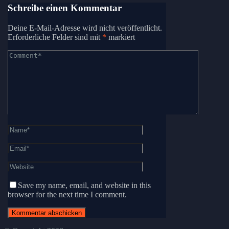
Schreibe einen Kommentar
Deine E-Mail-Adresse wird nicht veröffentlicht.
Erforderliche Felder sind mit
*
markiert
Save my name, email, and website in this
browser for the next time I comment.