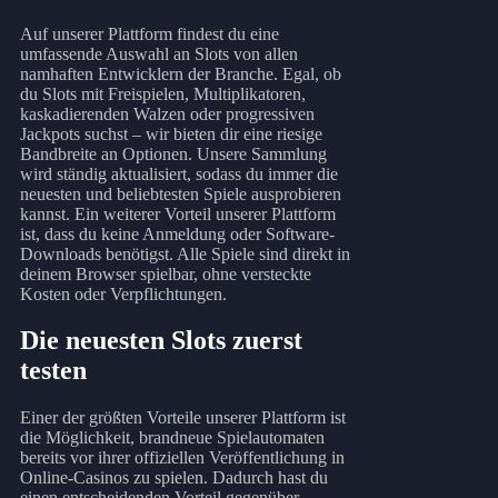
Auf unserer Plattform findest du eine
umfassende Auswahl an Slots von allen
namhaften Entwicklern der Branche. Egal, ob
du Slots mit Freispielen, Multiplikatoren,
kaskadierenden Walzen oder progressiven
Jackpots suchst – wir bieten dir eine riesige
Bandbreite an Optionen. Unsere Sammlung
wird ständig aktualisiert, sodass du immer die
neuesten und beliebtesten Spiele ausprobieren
kannst. Ein weiterer Vorteil unserer Plattform
ist, dass du keine Anmeldung oder Software-
Downloads benötigst. Alle Spiele sind direkt in
deinem Browser spielbar, ohne versteckte
Kosten oder Verpflichtungen.
Die neuesten Slots zuerst
testen
Einer der größten Vorteile unserer Plattform ist
die Möglichkeit, brandneue Spielautomaten
bereits vor ihrer offiziellen Veröffentlichung in
Online-Casinos zu spielen. Dadurch hast du
einen entscheidenden Vorteil gegenüber