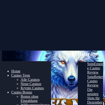
BESITZER:
BESITZE
Liernin
Liernin
Enterprises
Enterpri
LTD
LTD
LIZENZ:
LIZENZ:
Komoren
Komore
(Anjouan)
(Anjoua
Neueste
Beiträge
SpinEmpir
e Casino
Home
Review
Casino Tests
SpinBetter
Alle Casinos
Casino
Neue Casinos
Review
Krypto Casinos
Die
Casino Bonus
neusten
Bonus ohne
Slots für
Einzahlung
Dezember
Willkommensbonus