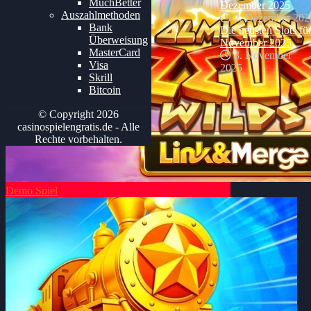
MuchBetter
Dezember 2025
Auszahlmethoden
2. Dezember 202
Bank
Die neusten Slots fü
Überweisung
November 2025
MasterCard
3. November
Visa
2025
Skrill
Bitcoin
© Copyright 2026
casinospielengratis.de - Alle
Rechte vorbehalten.
Demo Spiel