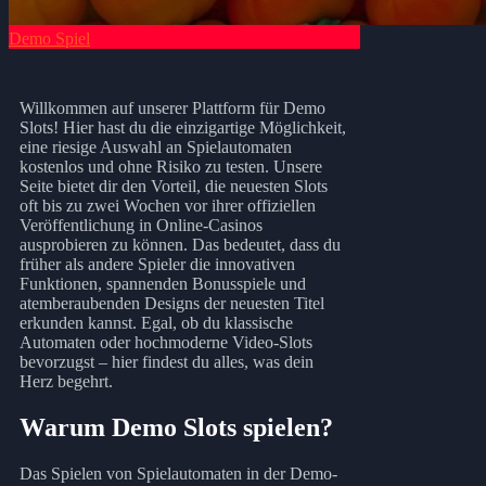
Demo Spiel
Willkommen auf unserer Plattform für Demo
Slots! Hier hast du die einzigartige Möglichkeit,
eine riesige Auswahl an Spielautomaten
kostenlos und ohne Risiko zu testen. Unsere
Seite bietet dir den Vorteil, die neuesten Slots
oft bis zu zwei Wochen vor ihrer offiziellen
Veröffentlichung in Online-Casinos
ausprobieren zu können. Das bedeutet, dass du
früher als andere Spieler die innovativen
Funktionen, spannenden Bonusspiele und
atemberaubenden Designs der neuesten Titel
erkunden kannst. Egal, ob du klassische
Automaten oder hochmoderne Video-Slots
bevorzugst – hier findest du alles, was dein
Herz begehrt.
Warum Demo Slots spielen?
Das Spielen von Spielautomaten in der Demo-