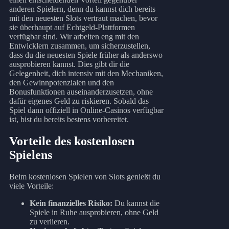
anderen Spielern, denn du kannst dich bereits
mit den neuesten Slots vertraut machen, bevor
sie überhaupt auf Echtgeld-Plattformen
verfügbar sind. Wir arbeiten eng mit den
Entwicklern zusammen, um sicherzustellen,
dass du die neuesten Spiele früher als anderswo
ausprobieren kannst. Dies gibt dir die
Gelegenheit, dich intensiv mit den Mechaniken,
den Gewinnpotenzialen und den
Bonusfunktionen auseinanderzusetzen, ohne
dafür eigenes Geld zu riskieren. Sobald das
Spiel dann offiziell in Online-Casinos verfügbar
ist, bist du bereits bestens vorbereitet.
Vorteile des kostenlosen
Spielens
Beim kostenlosen Spielen von Slots genießt du
viele Vorteile:
Kein finanzielles Risiko:
Du kannst die
Spiele in Ruhe ausprobieren, ohne Geld
zu verlieren.