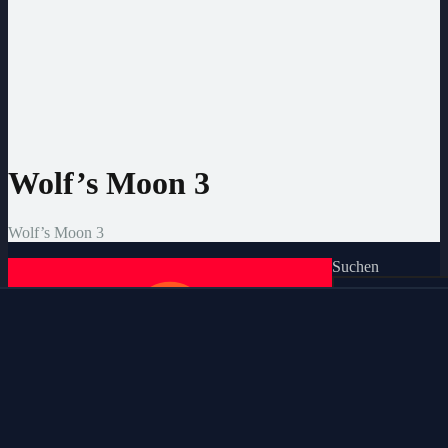
MiFinity
MuchBetter
Auszahlmethoden
Bank Überweisung
MasterCard
Visa
Skrill
Bitcoin
Wolf’s Moon 3
Wolf’s Moon 3
Suchen
Neue Casinos