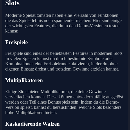
Slots
Moderne Spielautomaten haben eine Vielzahl von Funktionen,
die das Spielerlebnis noch spannender machen. Hier sind einige
der wichtigsten Features, die du in den Demo-Versionen testen
kannst:
Freispiele
Freispiele sind eines der beliebtesten Features in modernen Slots.
In vielen Spielen kannst du durch bestimmte Symbole oder
Kombinationen eine Freispielrunde aktivieren, in der du ohne
eigenen Einsatz drehst und trotzdem Gewinne erzielen kannst.
Multiplikatoren
Einige Slots bieten Multiplikatoren, die deine Gewinne
vervielfachen können. Diese können entweder zufällig ausgelöst
werden oder Teil eines Bonusspiels sein. Indem du die Demo-
Version spielst, kannst du herausfinden, welche Slots besonders
hohe Multiplikatoren bieten.
Kaskadierende Walzen