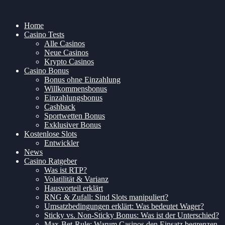
Home
Casino Tests
Alle Casinos
Neue Casinos
Krypto Casinos
Casino Bonus
Bonus ohne Einzahlung
Willkommensbonus
Einzahlungsbonus
Cashback
Sportwetten Bonus
Exklusiver Bonus
Kostenlose Slots
Entwickler
News
Casino Ratgeber
Was ist RTP?
Volatilität & Varianz
Hausvorteil erklärt
RNG & Zufall: Sind Slots manipuliert?
Umsatzbedingungen erklärt: Was bedeutet Wager?
Sticky vs. Non-Sticky Bonus: Was ist der Unterschied?
Max-Bet-Rule: Warum Casinos den Einsatz begrenzen