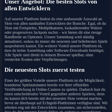
Unser Angebot: Die besten Slots von
allen Entwicklern
Auf unserer Plattform findest du eine umfassende Auswahl an
Slots von allen namhaften Entwicklern der Branche. Egal, ob du
Slots mit Freispielen, Multiplikatoren, kaskadierenden Walzen
oder progressiven Jackpots suchst – wir bieten dir eine riesige
Bandbreite an Optionen. Unsere Sammlung wird ständig
aktualisiert, sodass du immer die neuesten und beliebtesten Spiele
ausprobieren kannst. Ein weiterer Vorteil unserer Plattform ist,
dass du keine Anmeldung oder Software-Downloads benötigst.
Alle Spiele sind direkt in deinem Browser spielbar, ohne
versteckte Kosten oder Verpflichtungen.
Die neuesten Slots zuerst testen
Einer der größten Vorteile unserer Plattform ist die Möglichkeit,
brandneue Spielautomaten bereits vor ihrer offiziellen
Veröffentlichung in Online-Casinos zu spielen. Dadurch hast du
einen entscheidenden Vorteil gegenüber anderen Spielern, denn
du kannst dich bereits mit den neuesten Slots vertraut machen,
bevor sie überhaupt auf Echtgeld-Plattformen verfügbar sind. Wir
arbeiten eng mit den Entwicklern zusammen, um sicherzustellen,
dass du die neuesten Spiele früher als anderswo ausprobieren