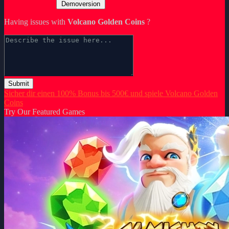
Demoversion
Having issues with
Volcano Golden Coins
?
Submit
Sicher dir einen 100% Bonus bis 500€ und spiele Volcano Golden
Coins
Try Our Featured Games