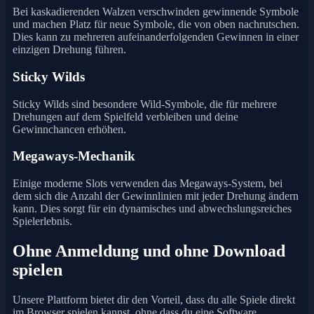
Bei kaskadierenden Walzen verschwinden gewinnende Symbole
und machen Platz für neue Symbole, die von oben nachrutschen.
Dies kann zu mehreren aufeinanderfolgenden Gewinnen in einer
einzigen Drehung führen.
Sticky Wilds
Sticky Wilds sind besondere Wild-Symbole, die für mehrere
Drehungen auf dem Spielfeld verbleiben und deine
Gewinnchancen erhöhen.
Megaways-Mechanik
Einige moderne Slots verwenden das Megaways-System, bei
dem sich die Anzahl der Gewinnlinien mit jeder Drehung ändern
kann. Dies sorgt für ein dynamisches und abwechslungsreiches
Spielerlebnis.
Ohne Anmeldung und ohne Download
spielen
Unsere Plattform bietet dir den Vorteil, dass du alle Spiele direkt
im Browser spielen kannst, ohne dass du eine Software