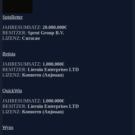
SpinBetter
JAHRESUMSATZ:
20.000.000€
BESITZER:
Sprut Group B.V.
LIZENZ:
Curacao
Betista
JAHRESUMSATZ:
1.000.000€
BESITZER:
Liernin Enterprises LTD
LIZENZ:
Komoren (Anjouan)
QuickWin
JAHRESUMSATZ:
1.000.000€
BESITZER:
Liernin Enterprises LTD
LIZENZ:
Komoren (Anjouan)
Wyns