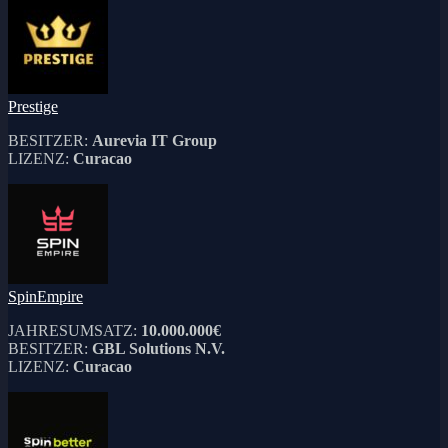
Prestige
BESITZER:
Aurevia IT Group
LIZENZ:
Curacao
SpinEmpire
JAHRESUMSATZ:
10.000.000€
BESITZER:
GBL Solutions N.V.
LIZENZ:
Curacao