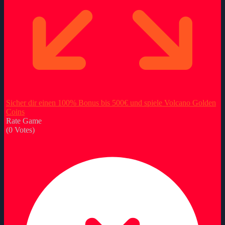
Sicher dir einen 100% Bonus bis 500€ und spiele Volcano Golden
Coins
Rate Game
(
0
Votes)