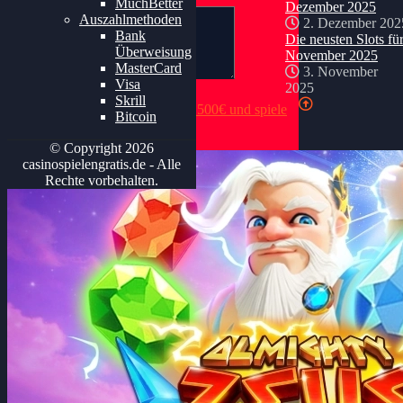
MuchBetter
Dezember 2025
Auszahlmethoden
2. Dezember 202
Bank
Die neusten Slots fü
Überweisung
November 2025
MasterCard
3. November
Visa
2025
Submit
Skrill
Sicher dir einen 100% Bonus bis 500€ und spiele
Bitcoin
Sugar Loot Spark
Try Our Featured Games
© Copyright 2026
casinospielengratis.de - Alle
Rechte vorbehalten.