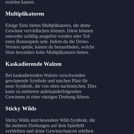
erzielen kannst.
Multiplikatoren
Einige Slots bieten Multiplikatoren, die deine
Gewinne vervielfachen können. Diese können
entweder zufällig ausgelöst werden oder Teil
eines Bonusspiels sein. Indem du die Demo-
Version spielst, kannst du herausfinden, welche
Slots besonders hohe Multiplikatoren bieten.
Kaskadierende Walzen
Bei kaskadierenden Walzen verschwinden
gewinnende Symbole und machen Platz für
neue Symbole, die von oben nachrutschen. Dies
kann zu mehreren aufeinanderfolgenden
Gewinnen in einer einzigen Drehung führen.
Sticky Wilds
Sticky Wilds sind besondere Wild-Symbole, die
für mehrere Drehungen auf dem Spielfeld
verbleiben und deine Gewinnchancen erhöhen.