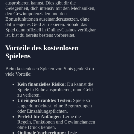
ausprobieren kannst. Dies gibt dir die
Gelegenheit, dich intensiv mit den Mechaniken,
den Gewinnpotenzialen und den
Bonusfunktionen auseinanderzusetzen, ohne
dafür eigenes Geld zu riskieren. Sobald das
Spiel dann offiziell in Online-Casinos verfügbar
ist, bist du bereits bestens vorbereitet.
Vorteile des kostenlosen
Spielens
Beim kostenlosen Spielen von Slots genießt du
viele Vorteile:
Kein finanzielles Risiko:
Du kannst die
Spiele in Ruhe ausprobieren, ohne Geld
zu verlieren.
Uneingeschränktes Testen:
Spiele so
lange du möchtest, ohne Begrenzungen
oder Einzahlungspflichten.
Perfekt für Anfänger:
Lerne die
Regeln, Funktionen und Gewinnchancen
ohne Druck kennen.
Optimale Vorbereitung:
Teste