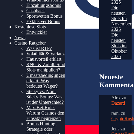
2025
Einzahlungsbonus
Die
Cashback
neusten
Sportwetten Bonus
Slots für
Exklusiver Bonus
November
Kostenlose Slots
2025
Entwickler
Die
News
neusten
Casino Ratgeber
Slots im
Was ist RTP?
Oktober
Volatilität & Varianz
2025
Hausvorteil erklärt
RNG & Zufall: Sind
Slots manipuliert?
Umsatzbedingungen
Neueste
erklärt: Was
Kommenta
bedeutet Wager?
Sticky vs. Non-
Sticky Bonus: Was
Alex
zu
ist der Unterschied?
Dazard
Max-Bet-Rule:
Warum Casinos den
rami
zu
Einsatz begrenzen
CryptoRus
Bonus Hunting:
Jens
zu
Strategie oder