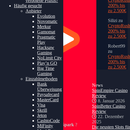
CryptoRush
verbotene Praxis?
200% bis
Häufig gesucht
zu 2.500€
Anbieter
Evolution
Silizi
zu
Novomatic
CryptoRush
Merkur
200% bis
Gamomat
zu 2.500€
Pragmatic
Play
Robert99
Hacksaw
zu
Gaming
CryptoRush
NoLimit City
200% bis
Play’n GO
zu 2.500€
Big Time
Gaming
Einzahlmethoden
Bank
News
Überweisung
SpinEmpire Casino
Paysafecard
Review
MasterCard
8. Januar 2026
Visa
SpinBetter Casino
Echtgeldmodus
Skrill
Review
Demoversion
Jeton
22. Dezember
CashtoCode
2025
Having issues with
Sugar Loot Spark
?
MiFinity
Die neusten Slots fü