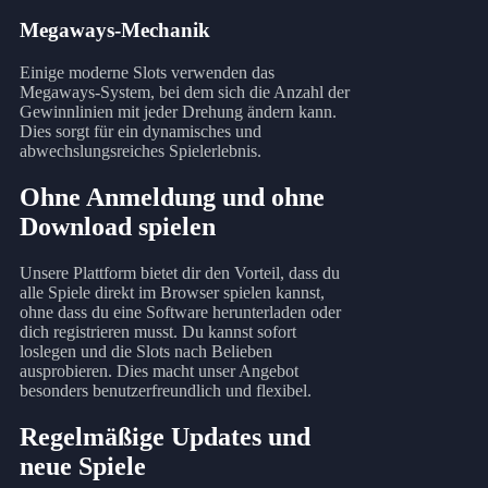
Megaways-Mechanik
Einige moderne Slots verwenden das
Megaways-System, bei dem sich die Anzahl der
Gewinnlinien mit jeder Drehung ändern kann.
Dies sorgt für ein dynamisches und
abwechslungsreiches Spielerlebnis.
Ohne Anmeldung und ohne
Download spielen
Unsere Plattform bietet dir den Vorteil, dass du
alle Spiele direkt im Browser spielen kannst,
ohne dass du eine Software herunterladen oder
dich registrieren musst. Du kannst sofort
loslegen und die Slots nach Belieben
ausprobieren. Dies macht unser Angebot
besonders benutzerfreundlich und flexibel.
Regelmäßige Updates und
neue Spiele