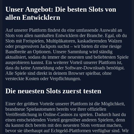
Unser Angebot: Die besten Slots von
allen Entwicklern
Auf unserer Plattform findest du eine umfassende Auswahl an
Slots von allen namhaften Entwicklern der Branche. Egal, ob du
Slots mit Freispielen, Multiplikatoren, kaskadierenden Walzen
oder progressiven Jackpots suchst – wir bieten dir eine riesige
Bandbreite an Optionen. Unsere Sammlung wird ständig
aktualisiert, sodass du immer die neuesten und beliebtesten Spiele
ausprobieren kannst. Ein weiterer Vorteil unserer Plattform ist,
dass du keine Anmeldung oder Software-Downloads benötigst.
Alle Spiele sind direkt in deinem Browser spielbar, ohne
versteckte Kosten oder Verpflichtungen.
Die neuesten Slots zuerst testen
Einer der größten Vorteile unserer Plattform ist die Möglichkeit,
brandneue Spielautomaten bereits vor ihrer offiziellen
Veröffentlichung in Online-Casinos zu spielen. Dadurch hast du
einen entscheidenden Vorteil gegenüber anderen Spielern, denn
du kannst dich bereits mit den neuesten Slots vertraut machen,
bevor sie überhaupt auf Echtgeld-Plattformen verfügbar sind. Wir