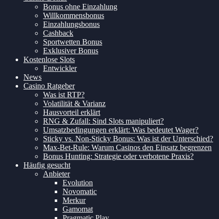
Bonus ohne Einzahlung
Willkommensbonus
Einzahlungsbonus
Cashback
Sportwetten Bonus
Exklusiver Bonus
Kostenlose Slots
Entwickler
News
Casino Ratgeber
Was ist RTP?
Volatilität & Varianz
Hausvorteil erklärt
RNG & Zufall: Sind Slots manipuliert?
Umsatzbedingungen erklärt: Was bedeutet Wager?
Sticky vs. Non-Sticky Bonus: Was ist der Unterschied?
Max-Bet-Rule: Warum Casinos den Einsatz begrenzen
Bonus Hunting: Strategie oder verbotene Praxis?
Häufig gesucht
Anbieter
Evolution
Novomatic
Merkur
Gamomat
Pragmatic Play