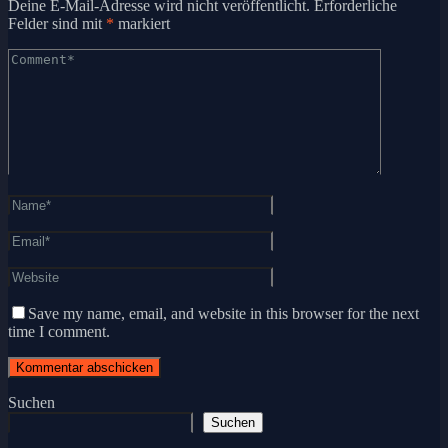
Deine E-Mail-Adresse wird nicht veröffentlicht.
Erforderliche
Felder sind mit
*
markiert
Save my name, email, and website in this browser for the next
time I comment.
Suchen
Suchen