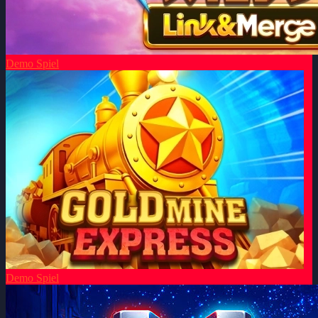
Demo Spiel
Demo Spiel