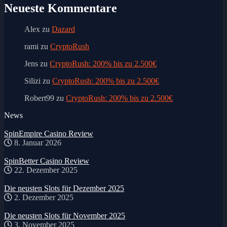
Neueste Kommentare
Alex
zu
Dazard
rami
zu
CryptoRush
Jens
zu
CryptoRush: 200% bis zu 2.500€
Silizi
zu
CryptoRush: 200% bis zu 2.500€
Robert99
zu
CryptoRush: 200% bis zu 2.500€
News
SpinEmpire Casino Review
8. Januar 2026
SpinBetter Casino Review
22. Dezember 2025
Die neusten Slots für Dezember 2025
2. Dezember 2025
Die neusten Slots für November 2025
3. November 2025