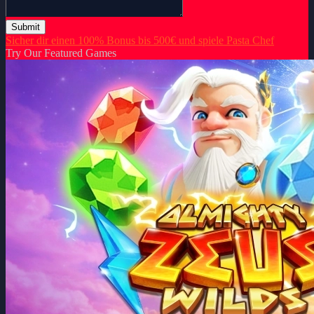
Submit
Sicher dir einen 100% Bonus bis 500€ und spiele Pasta Chef
Try Our Featured Games