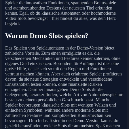
Spieler die innovativen Funktionen, spannenden Bonusspiele
und atemberaubenden Designs der neuesten Titel erkunden
kannst. Egal, ob du klassische Automaten oder hochmoderne
Video-Slots bevorzugst – hier findest du alles, was dein Herz
begehrt.
Warum Demo Slots spielen?
Das Spielen von Spielautomaten in der Demo-Version bietet
zahlreiche Vorteile. Zum einen ermöglicht es dir, die
verschiedenen Mechaniken und Features kennenzulernen, ohne
eigenes Geld einzusetzen. Besonders für Anfänger ist dies eine
große Hilfe, da sie sich so mit den Regeln und Funktionen
vertraut machen können. Aber auch erfahrene Spieler profitieren
davon, da sie neue Strategien entwickeln und verschiedene
Einsatzhöhen testen können, ohne finanzielle Risiken
einzugehen. Darüber hinaus geben Demo Slots dir die
Gelegenheit, herauszufinden, welche Art von Automatenspiel am
besten zu deinem persönlichen Geschmack passt. Manche
Spieler bevorzugen klassische Slots mit wenigen Walzen und
einfachen Symbolen, während andere moderne Slots mit
zahlreichen Features und komplizierten Bonusmechaniken
bevorzugen. Durch das Testen in der Demo-Version kannst du
gezielt herausfinden, welche Slots dir am meisten Spaß machen.