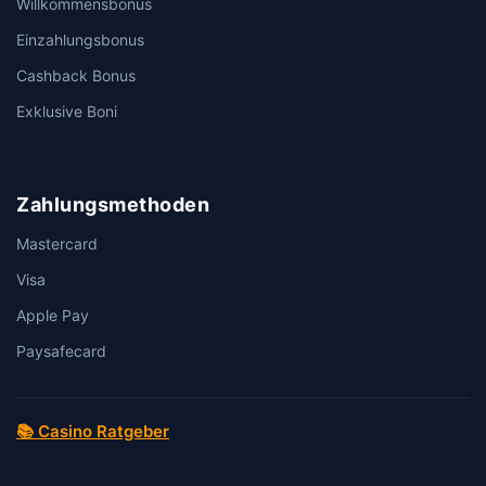
Willkommensbonus
Einzahlungsbonus
Cashback Bonus
Exklusive Boni
Zahlungsmethoden
Mastercard
Visa
Apple Pay
Paysafecard
📚 Casino Ratgeber