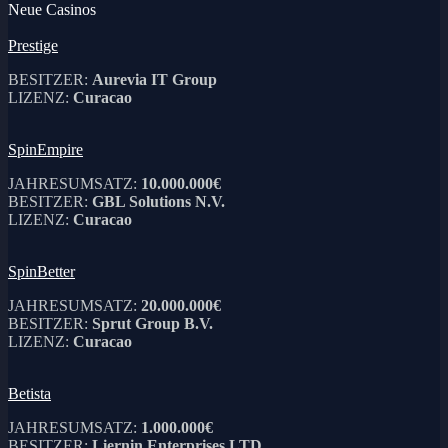
Neue Casinos
Prestige
BESITZER:
Aurevia IT Group
LIZENZ:
Curacao
SpinEmpire
JAHRESUMSATZ:
10.000.000€
BESITZER:
GBL Solutions N.V.
LIZENZ:
Curacao
SpinBetter
JAHRESUMSATZ:
20.000.000€
BESITZER:
Sprut Group B.V.
LIZENZ:
Curacao
Betista
JAHRESUMSATZ:
1.000.000€
BESITZER:
Liernin Enterprises LTD