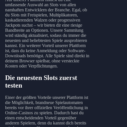
umfassende Auswahl an Slots von allen
namhaften Entwicklern der Branche. Egal, ob
du Slots mit Freispielen, Multiplikatoren,
kaskadierenden Walzen oder progressiven
Jackpots suchst – wir bieten dir eine riesige
Bandbreite an Optionen. Unsere Sammlung
wird ständig aktualisiert, sodass du immer die
neuesten und beliebtesten Spiele ausprobieren
kannst. Ein weiterer Vorteil unserer Plattform
ist, dass du keine Anmeldung oder Software-
Downloads benötigst. Alle Spiele sind direkt in
deinem Browser spielbar, ohne versteckte
Kosten oder Verpflichtungen.
Die neuesten Slots zuerst
testen
Einer der größten Vorteile unserer Plattform ist
die Möglichkeit, brandneue Spielautomaten
bereits vor ihrer offiziellen Veröffentlichung in
Online-Casinos zu spielen. Dadurch hast du
einen entscheidenden Vorteil gegenüber
anderen Spielern, denn du kannst dich bereits