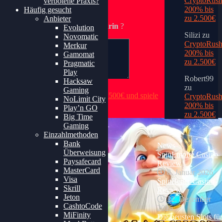
CryptoRush
Echtgeldmodus
verbotene Praxis?
200% bis
Demoversion
Häufig gesucht
zu 2.500€
Anbieter
Having issues with
Lucky Tamarin
?
Evolution
Silizi
zu
Novomatic
CryptoRush
Merkur
200% bis
Gamomat
zu 2.500€
Pragmatic
Play
Robert99
Hacksaw
Submit
zu
Gaming
Sicher dir einen 100% Bonus bis 500€ und spiele
CryptoRush
NoLimit City
Lucky Tamarin
200% bis
Play’n GO
Try Our Featured Games
zu 2.500€
Big Time
Gaming
Einzahlmethoden
Bank
News
Überweisung
SpinEmpire Casino
Paysafecard
Review
MasterCard
8. Januar 2026
Visa
SpinBetter Casino
Skrill
Review
Jeton
22. Dezember
CashtoCode
2025
MiFinity
Die neusten Slots fü