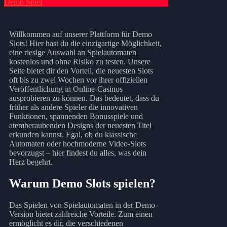
Demo Spiel
Willkommen auf unserer Plattform für Demo
Slots! Hier hast du die einzigartige Möglichkeit,
eine riesige Auswahl an Spielautomaten
kostenlos und ohne Risiko zu testen. Unsere
Seite bietet dir den Vorteil, die neuesten Slots
oft bis zu zwei Wochen vor ihrer offiziellen
Veröffentlichung in Online-Casinos
ausprobieren zu können. Das bedeutet, dass du
früher als andere Spieler die innovativen
Funktionen, spannenden Bonusspiele und
atemberaubenden Designs der neuesten Titel
erkunden kannst. Egal, ob du klassische
Automaten oder hochmoderne Video-Slots
bevorzugst – hier findest du alles, was dein
Herz begehrt.
Warum Demo Slots spielen?
Das Spielen von Spielautomaten in der Demo-
Version bietet zahlreiche Vorteile. Zum einen
ermöglicht es dir, die verschiedenen