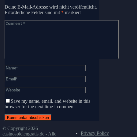
Deine E-Mail-Adresse wird nicht veröffentlicht.
Erforderliche Felder sind mit
*
markiert
Save my name, email, and website in this
browser for the next time I comment.
© Copyright 2026
Privacy Policy
casinospielengratis.de - Alle