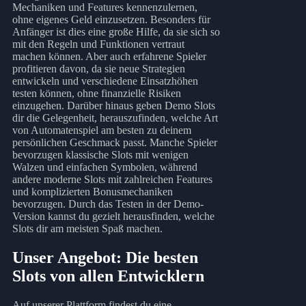
Mechaniken und Features kennenzulernen,
ohne eigenes Geld einzusetzen. Besonders für
Anfänger ist dies eine große Hilfe, da sie sich so
mit den Regeln und Funktionen vertraut
machen können. Aber auch erfahrene Spieler
profitieren davon, da sie neue Strategien
entwickeln und verschiedene Einsatzhöhen
testen können, ohne finanzielle Risiken
einzugehen. Darüber hinaus geben Demo Slots
dir die Gelegenheit, herauszufinden, welche Art
von Automatenspiel am besten zu deinem
persönlichen Geschmack passt. Manche Spieler
bevorzugen klassische Slots mit wenigen
Walzen und einfachen Symbolen, während
andere moderne Slots mit zahlreichen Features
und komplizierten Bonusmechaniken
bevorzugen. Durch das Testen in der Demo-
Version kannst du gezielt herausfinden, welche
Slots dir am meisten Spaß machen.
Unser Angebot: Die besten
Slots von allen Entwicklern
Auf unserer Plattform findest du eine