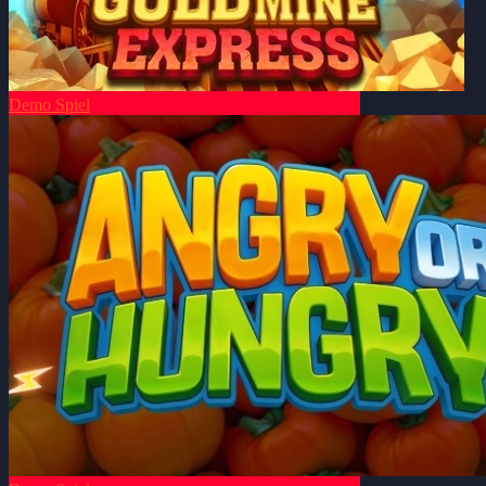
Demo Spiel