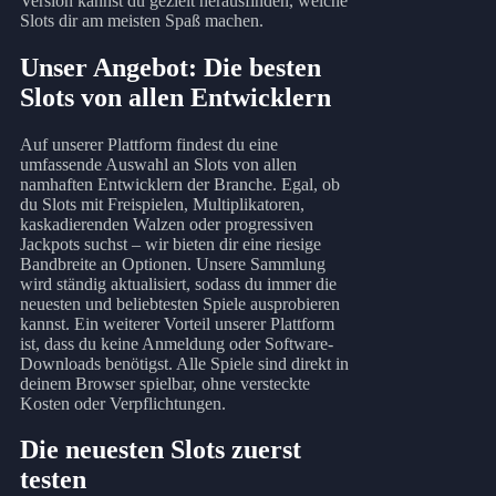
Version kannst du gezielt herausfinden, welche
Slots dir am meisten Spaß machen.
Unser Angebot: Die besten
Slots von allen Entwicklern
Auf unserer Plattform findest du eine
umfassende Auswahl an Slots von allen
namhaften Entwicklern der Branche. Egal, ob
du Slots mit Freispielen, Multiplikatoren,
kaskadierenden Walzen oder progressiven
Jackpots suchst – wir bieten dir eine riesige
Bandbreite an Optionen. Unsere Sammlung
wird ständig aktualisiert, sodass du immer die
neuesten und beliebtesten Spiele ausprobieren
kannst. Ein weiterer Vorteil unserer Plattform
ist, dass du keine Anmeldung oder Software-
Downloads benötigst. Alle Spiele sind direkt in
deinem Browser spielbar, ohne versteckte
Kosten oder Verpflichtungen.
Die neuesten Slots zuerst
testen