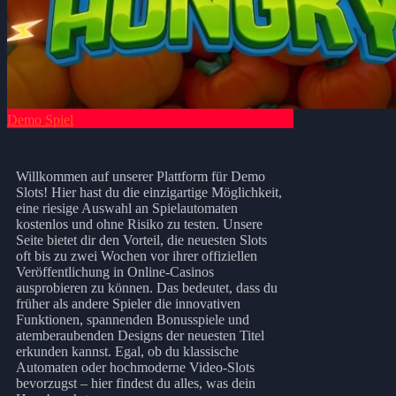
Demo Spiel
Willkommen auf unserer Plattform für Demo
Slots! Hier hast du die einzigartige Möglichkeit,
eine riesige Auswahl an Spielautomaten
kostenlos und ohne Risiko zu testen. Unsere
Seite bietet dir den Vorteil, die neuesten Slots
oft bis zu zwei Wochen vor ihrer offiziellen
Veröffentlichung in Online-Casinos
ausprobieren zu können. Das bedeutet, dass du
früher als andere Spieler die innovativen
Funktionen, spannenden Bonusspiele und
atemberaubenden Designs der neuesten Titel
erkunden kannst. Egal, ob du klassische
Automaten oder hochmoderne Video-Slots
bevorzugst – hier findest du alles, was dein