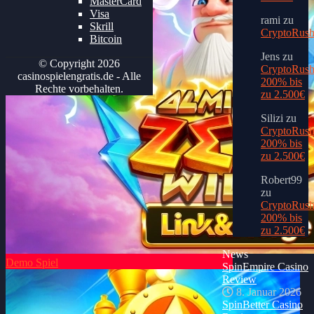
MasterCard
Visa
rami
zu
Skrill
CryptoRus
Bitcoin
Jens
zu
© Copyright 2026
CryptoRush
casinospielengratis.de - Alle
200% bis
Rechte vorbehalten.
zu 2.500€
Silizi
zu
CryptoRush
200% bis
zu 2.500€
Robert99
zu
CryptoRush
200% bis
zu 2.500€
News
Demo Spiel
SpinEmpire Casino
Review
8. Januar 2026
SpinBetter Casino