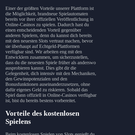
Einer der größten Vorteile unserer Plattform ist
die Möglichkeit, brandneue Spielautomaten
bereits vor ihrer offiziellen Veröffentlichung in
Online-Casinos zu spielen. Dadurch hast du
einen entscheidenden Vorteil gegenüber
anderen Spielern, denn du kannst dich bereits
mit den neuesten Slots vertraut machen, bevor
sie überhaupt auf Echtgeld-Plattformen
verfügbar sind. Wir arbeiten eng mit den
Entwicklern zusammen, um sicherzustellen,
dass du die neuesten Spiele früher als anderswo
ausprobieren kannst. Dies gibt dir die
Gelegenheit, dich intensiv mit den Mechaniken,
den Gewinnpotenzialen und den
Bonusfunktionen auseinanderzusetzen, ohne
dafür eigenes Geld zu riskieren. Sobald das
Spiel dann offiziell in Online-Casinos verfügbar
ist, bist du bereits bestens vorbereitet.
Vorteile des kostenlosen
Spielens
Beim kostenlosen Spielen von Slots genießt du