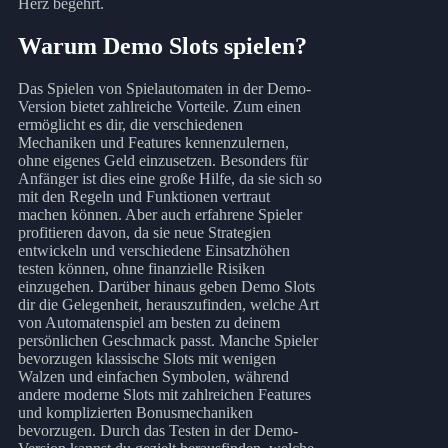
Herz begehrt.
Warum Demo Slots spielen?
Das Spielen von Spielautomaten in der Demo-
Version bietet zahlreiche Vorteile. Zum einen
ermöglicht es dir, die verschiedenen
Mechaniken und Features kennenzulernen,
ohne eigenes Geld einzusetzen. Besonders für
Anfänger ist dies eine große Hilfe, da sie sich so
mit den Regeln und Funktionen vertraut
machen können. Aber auch erfahrene Spieler
profitieren davon, da sie neue Strategien
entwickeln und verschiedene Einsatzhöhen
testen können, ohne finanzielle Risiken
einzugehen. Darüber hinaus geben Demo Slots
dir die Gelegenheit, herauszufinden, welche Art
von Automatenspiel am besten zu deinem
persönlichen Geschmack passt. Manche Spieler
bevorzugen klassische Slots mit wenigen
Walzen und einfachen Symbolen, während
andere moderne Slots mit zahlreichen Features
und komplizierten Bonusmechaniken
bevorzugen. Durch das Testen in der Demo-