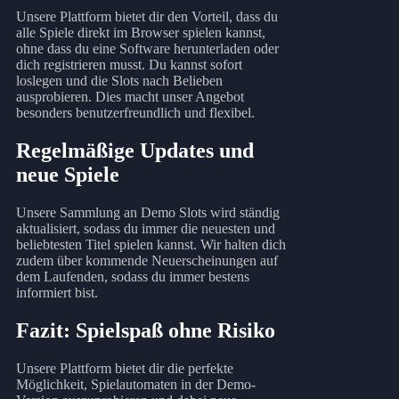
Unsere Plattform bietet dir den Vorteil, dass du
alle Spiele direkt im Browser spielen kannst,
ohne dass du eine Software herunterladen oder
dich registrieren musst. Du kannst sofort
loslegen und die Slots nach Belieben
ausprobieren. Dies macht unser Angebot
besonders benutzerfreundlich und flexibel.
Regelmäßige Updates und
neue Spiele
Unsere Sammlung an Demo Slots wird ständig
aktualisiert, sodass du immer die neuesten und
beliebtesten Titel spielen kannst. Wir halten dich
zudem über kommende Neuerscheinungen auf
dem Laufenden, sodass du immer bestens
informiert bist.
Fazit: Spielspaß ohne Risiko
Unsere Plattform bietet dir die perfekte
Möglichkeit, Spielautomaten in der Demo-