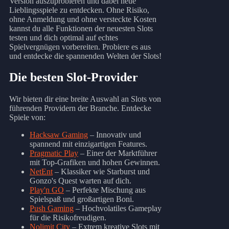
Version auszuprobieren und dabei neue
Lieblingsspiele zu entdecken. Ohne Risiko,
ohne Anmeldung und ohne versteckte Kosten
kannst du alle Funktionen der neuesten Slots
testen und dich optimal auf echtes
Spielvergnügen vorbereiten. Probiere es aus
und entdecke die spannenden Welten der Slots!
Die besten Slot-Provider
Wir bieten dir eine breite Auswahl an Slots von
führenden Providern der Branche. Entdecke
Spiele von:
Hacksaw Gaming
– Innovativ und
spannend mit einzigartigen Features.
Pragmatic Play
– Einer der Marktführer
mit Top-Grafiken und hohen Gewinnen.
NetEnt
– Klassiker wie Starburst und
Gonzo's Quest warten auf dich.
Play'n GO
– Perfekte Mischung aus
Spielspaß und großartigen Boni.
Push Gaming
– Hochvolatiles Gameplay
für die Risikofreudigen.
Nolimit City
– Extrem kreative Slots mit