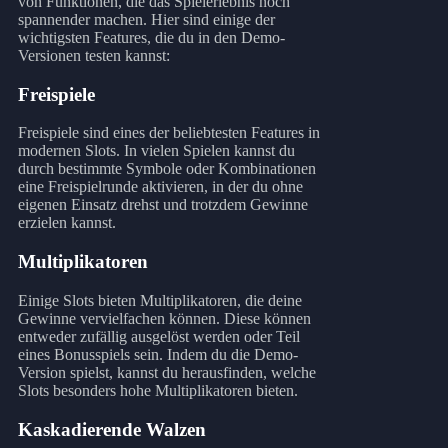
von Funktionen, die das Spielerlebnis noch
spannender machen. Hier sind einige der
wichtigsten Features, die du in den Demo-
Versionen testen kannst:
Freispiele
Freispiele sind eines der beliebtesten Features in
modernen Slots. In vielen Spielen kannst du
durch bestimmte Symbole oder Kombinationen
eine Freispielrunde aktivieren, in der du ohne
eigenen Einsatz drehst und trotzdem Gewinne
erzielen kannst.
Multiplikatoren
Einige Slots bieten Multiplikatoren, die deine
Gewinne vervielfachen können. Diese können
entweder zufällig ausgelöst werden oder Teil
eines Bonusspiels sein. Indem du die Demo-
Version spielst, kannst du herausfinden, welche
Slots besonders hohe Multiplikatoren bieten.
Kaskadierende Walzen