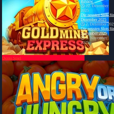
Review
22. Dezember
2025
Die neusten Slots fü
Dezember 2025
2. Dezember 202
Die neusten Slots fü
November 2025
3. November
2025
Demo Spiel