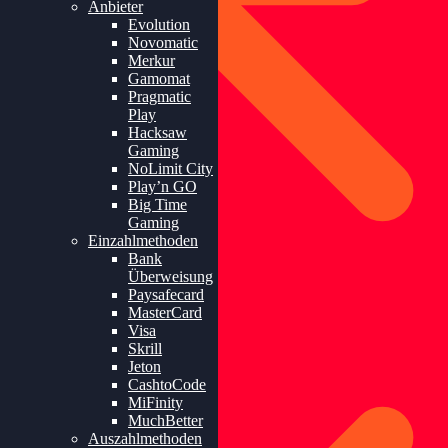
Anbieter
Evolution
Novomatic
Merkur
Gamomat
Pragmatic
Play
Hacksaw
Gaming
NoLimit City
Play’n GO
Big Time
Gaming
Einzahlmethoden
Bank
Überweisung
Paysafecard
MasterCard
Visa
Skrill
Jeton
CashtoCode
MiFinity
MuchBetter
Auszahlmethoden