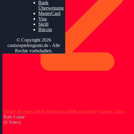
Bank
Überweisung
MasterCard
Visa
Skrill
Bitcoin
© Copyright 2026
casinospielengratis.de - Alle
Rechte vorbehalten.
Sicher dir einen 100% Bonus bis 500€ und spiele Furious Ultras
Rate Game
(
0
Votes)