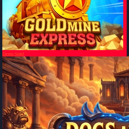
Demo Spiel