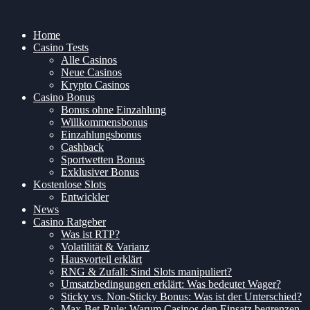
Home
Casino Tests
Alle Casinos
Neue Casinos
Krypto Casinos
Casino Bonus
Bonus ohne Einzahlung
Willkommensbonus
Einzahlungsbonus
Cashback
Sportwetten Bonus
Exklusiver Bonus
Kostenlose Slots
Entwickler
News
Casino Ratgeber
Was ist RTP?
Volatilität & Varianz
Hausvorteil erklärt
RNG & Zufall: Sind Slots manipuliert?
Umsatzbedingungen erklärt: Was bedeutet Wager?
Sticky vs. Non-Sticky Bonus: Was ist der Unterschied?
Max-Bet-Rule: Warum Casinos den Einsatz begrenzen