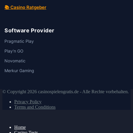
📚 Casino Ratgeber
Software Provider
Pragmatic Play
Play'n GO
Novomatic
Merkur Gaming
© Copyright 2026 casinospielengratis.de - Alle Rechte vorbehalten.
Privacy Policy
Terms and Conditions
Home
Casino Tests