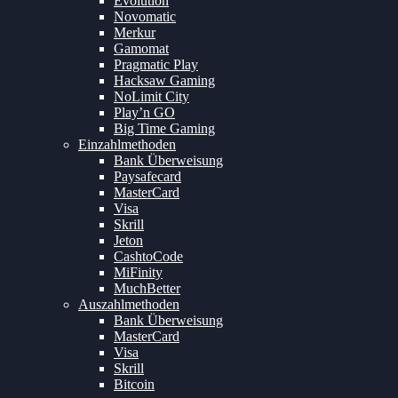
Evolution
Novomatic
Merkur
Gamomat
Pragmatic Play
Hacksaw Gaming
NoLimit City
Play’n GO
Big Time Gaming
Einzahlmethoden
Bank Überweisung
Paysafecard
MasterCard
Visa
Skrill
Jeton
CashtoCode
MiFinity
MuchBetter
Auszahlmethoden
Bank Überweisung
MasterCard
Visa
Skrill
Bitcoin