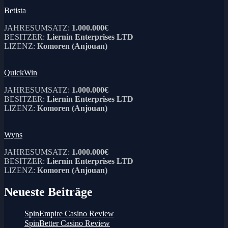
Betista
JAHRESUMSATZ:
1.000.000€
BESITZER:
Liernin Enterprises LTD
LIZENZ:
Komoren (Anjouan)
QuickWin
JAHRESUMSATZ:
1.000.000€
BESITZER:
Liernin Enterprises LTD
LIZENZ:
Komoren (Anjouan)
Wyns
JAHRESUMSATZ:
1.000.000€
BESITZER:
Liernin Enterprises LTD
LIZENZ:
Komoren (Anjouan)
Neueste Beiträge
SpinEmpire Casino Review
SpinBetter Casino Review