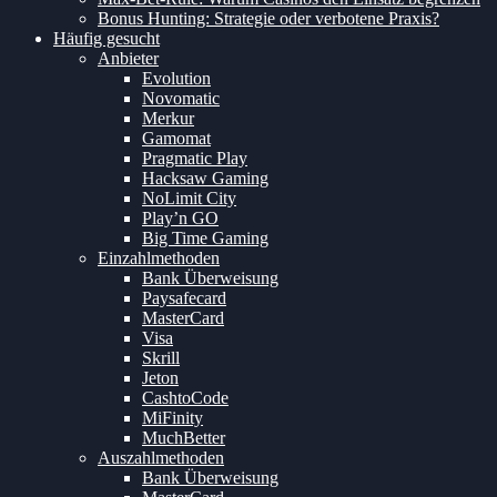
Bonus Hunting: Strategie oder verbotene Praxis?
Häufig gesucht
Anbieter
Evolution
Novomatic
Merkur
Gamomat
Pragmatic Play
Hacksaw Gaming
NoLimit City
Play’n GO
Big Time Gaming
Einzahlmethoden
Bank Überweisung
Paysafecard
MasterCard
Visa
Skrill
Jeton
CashtoCode
MiFinity
MuchBetter
Auszahlmethoden
Bank Überweisung