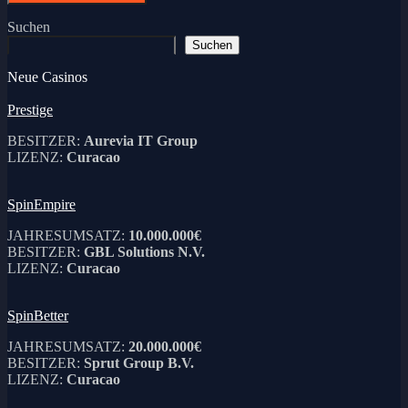
Suchen
Suchen
Neue Casinos
Prestige
BESITZER:
Aurevia IT Group
LIZENZ:
Curacao
SpinEmpire
JAHRESUMSATZ:
10.000.000€
BESITZER:
GBL Solutions N.V.
LIZENZ:
Curacao
SpinBetter
JAHRESUMSATZ:
20.000.000€
BESITZER:
Sprut Group B.V.
LIZENZ:
Curacao