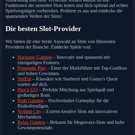
Funktionen der neuesten Slots testen und dich optimal auf echtes
Spielvergnügen vorbereiten. Probiere es aus und entdecke die
spannenden Welten der Slots!
Die besten Slot-Provider
Wir bieten dir eine breite Auswahl an Slots von führenden
Providern der Branche. Entdecke Spiele von:
Hacksaw Gaming
– Innovativ und spannend mit
einzigartigen Features.
Pragmatic Play
– Einer der Marktführer mit Top-Grafiken
und hohen Gewinnen.
NetEnt
– Klassiker wie Starburst und Gonzo's Quest
warten auf dich.
Play'n GO
– Perfekte Mischung aus Spielspaß und
großartigen Boni.
Push Gaming
– Hochvolatiles Gameplay für die
Risikofreudigen.
Nolimit City
– Extrem kreative Slots mit innovativen
Mechaniken.
Relax Gaming
– Bekannt für Megaways-Slots und hohe
Gewinnpotenziale.