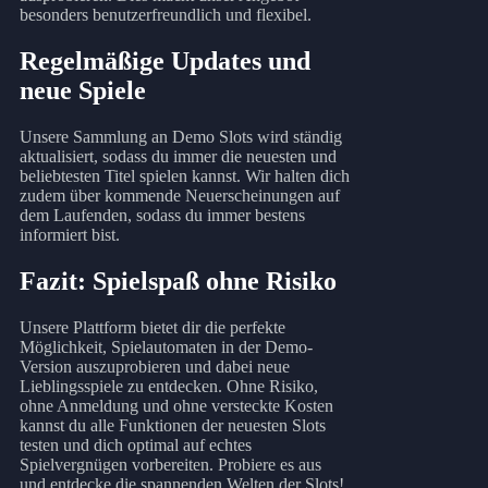
besonders benutzerfreundlich und flexibel.
Regelmäßige Updates und
neue Spiele
Unsere Sammlung an Demo Slots wird ständig
aktualisiert, sodass du immer die neuesten und
beliebtesten Titel spielen kannst. Wir halten dich
zudem über kommende Neuerscheinungen auf
dem Laufenden, sodass du immer bestens
informiert bist.
Fazit: Spielspaß ohne Risiko
Unsere Plattform bietet dir die perfekte
Möglichkeit, Spielautomaten in der Demo-
Version auszuprobieren und dabei neue
Lieblingsspiele zu entdecken. Ohne Risiko,
ohne Anmeldung und ohne versteckte Kosten
kannst du alle Funktionen der neuesten Slots
testen und dich optimal auf echtes
Spielvergnügen vorbereiten. Probiere es aus
und entdecke die spannenden Welten der Slots!