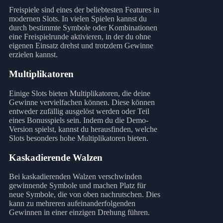
Freispiele sind eines der beliebtesten Features in
modernen Slots. In vielen Spielen kannst du
durch bestimmte Symbole oder Kombinationen
eine Freispielrunde aktivieren, in der du ohne
eigenen Einsatz drehst und trotzdem Gewinne
erzielen kannst.
Multiplikatoren
Einige Slots bieten Multiplikatoren, die deine
Gewinne vervielfachen können. Diese können
entweder zufällig ausgelöst werden oder Teil
eines Bonusspiels sein. Indem du die Demo-
Version spielst, kannst du herausfinden, welche
Slots besonders hohe Multiplikatoren bieten.
Kaskadierende Walzen
Bei kaskadierenden Walzen verschwinden
gewinnende Symbole und machen Platz für
neue Symbole, die von oben nachrutschen. Dies
kann zu mehreren aufeinanderfolgenden
Gewinnen in einer einzigen Drehung führen.