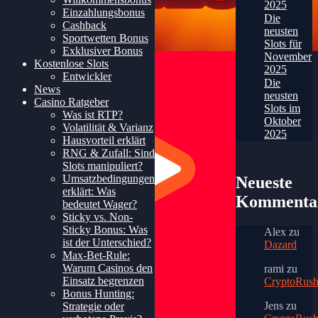
2025
Einzahlungsbonus
Die
Cashback
neusten
Sportwetten Bonus
Slots für
Exklusiver Bonus
November
Kostenlose Slots
2025
Entwickler
Die
News
neusten
Casino Ratgeber
Slots im
Was ist RTP?
Oktober
Volatilität & Varianz
2025
Hausvorteil erklärt
RNG & Zufall: Sind
Slots manipuliert?
Umsatzbedingungen
Neueste
erklärt: Was
Kommenta
bedeutet Wager?
Sticky vs. Non-
Sticky Bonus: Was
Alex
zu
ist der Unterschied?
Dazard
Max-Bet-Rule:
Warum Casinos den
rami
zu
Einsatz begrenzen
CryptoRus
Bonus Hunting:
Jens
zu
Strategie oder