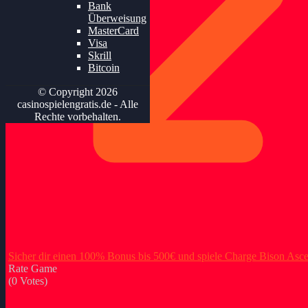
Bank
Überweisung
MasterCard
Visa
Skrill
Bitcoin
© Copyright 2026
casinospielengratis.de - Alle
Rechte vorbehalten.
Sicher dir einen 100% Bonus bis 500€ und spiele Charge Bison Asce
Rate Game
(
0
Votes)