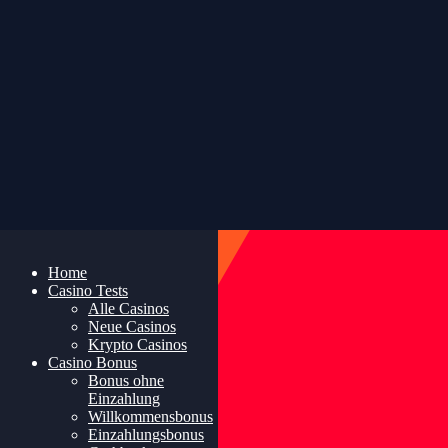
Home
Casino Tests
Alle Casinos
Neue Casinos
Krypto Casinos
Casino Bonus
Bonus ohne
Einzahlung
Willkommensbonus
Einzahlungsbonus