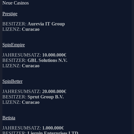
Neue Casinos
Prestige
BESITZER:
Aurevia IT Group
LIZENZ:
Curacao
SpinEmpire
JAHRESUMSATZ:
10.000.000€
BESITZER:
GBL Solutions N.V.
LIZENZ:
Curacao
SpinBetter
JAHRESUMSATZ:
20.000.000€
BESITZER:
Sprut Group B.V.
LIZENZ:
Curacao
Betista
JAHRESUMSATZ:
1.000.000€
BESITZER:
Liernin Enterprises LTD