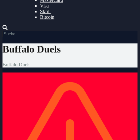
MasterCard
Visa
Skrill
Bitcoin
Buffalo Duels
Buffalo Duels