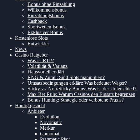
Bonus ohne Einzahlung
Willkommensbonus
Einzahlungsbonus
Cashback
Sportwetten Bonus
Exklusiver Bonus
Kostenlose Slots
Entwickler
News
Casino Ratgeber
Was ist RTP?
Volatilität & Varianz
Hausvorteil erklärt
RNG & Zufall: Sind Slots manipuliert?
Umsatzbedingungen erklärt: Was bedeutet Wager?
Sticky vs. Non-Sticky Bonus: Was ist der Unterschied?
Max-Bet-Rule: Warum Casinos den Einsatz begrenzen
Bonus Hunting: Strategie oder verbotene Praxis?
Häufig gesucht
Anbieter
Evolution
Novomatic
Merkur
Gamomat
Pragmatic Play