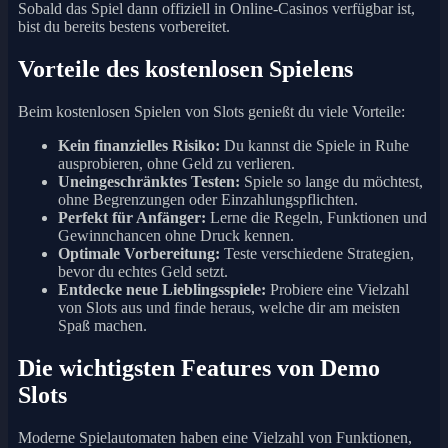
Sobald das Spiel dann offiziell in Online-Casinos verfügbar ist,
bist du bereits bestens vorbereitet.
Vorteile des kostenlosen Spielens
Beim kostenlosen Spielen von Slots genießt du viele Vorteile:
Kein finanzielles Risiko:
Du kannst die Spiele in Ruhe
ausprobieren, ohne Geld zu verlieren.
Uneingeschränktes Testen:
Spiele so lange du möchtest,
ohne Begrenzungen oder Einzahlungspflichten.
Perfekt für Anfänger:
Lerne die Regeln, Funktionen und
Gewinnchancen ohne Druck kennen.
Optimale Vorbereitung:
Teste verschiedene Strategien,
bevor du echtes Geld setzt.
Entdecke neue Lieblingsspiele:
Probiere eine Vielzahl
von Slots aus und finde heraus, welche dir am meisten
Spaß machen.
Die wichtigsten Features von Demo
Slots
Moderne Spielautomaten haben eine Vielzahl von Funktionen,