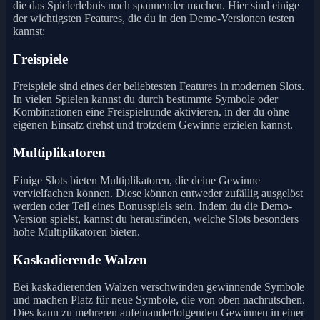
die das Spielerlebnis noch spannender machen. Hier sind einige
der wichtigsten Features, die du in den Demo-Versionen testen
kannst:
Freispiele
Freispiele sind eines der beliebtesten Features in modernen Slots.
In vielen Spielen kannst du durch bestimmte Symbole oder
Kombinationen eine Freispielrunde aktivieren, in der du ohne
eigenen Einsatz drehst und trotzdem Gewinne erzielen kannst.
Multiplikatoren
Einige Slots bieten Multiplikatoren, die deine Gewinne
vervielfachen können. Diese können entweder zufällig ausgelöst
werden oder Teil eines Bonusspiels sein. Indem du die Demo-
Version spielst, kannst du herausfinden, welche Slots besonders
hohe Multiplikatoren bieten.
Kaskadierende Walzen
Bei kaskadierenden Walzen verschwinden gewinnende Symbole
und machen Platz für neue Symbole, die von oben nachrutschen.
Dies kann zu mehreren aufeinanderfolgenden Gewinnen in einer