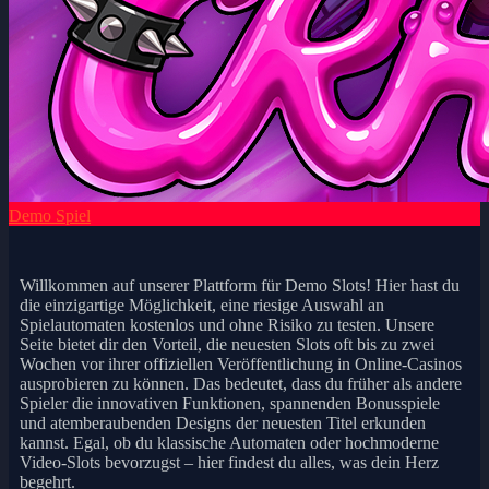
Demo Spiel
Willkommen auf unserer Plattform für Demo Slots! Hier hast du
die einzigartige Möglichkeit, eine riesige Auswahl an
Spielautomaten kostenlos und ohne Risiko zu testen. Unsere
Seite bietet dir den Vorteil, die neuesten Slots oft bis zu zwei
Wochen vor ihrer offiziellen Veröffentlichung in Online-Casinos
ausprobieren zu können. Das bedeutet, dass du früher als andere
Spieler die innovativen Funktionen, spannenden Bonusspiele
und atemberaubenden Designs der neuesten Titel erkunden
kannst. Egal, ob du klassische Automaten oder hochmoderne
Video-Slots bevorzugst – hier findest du alles, was dein Herz
begehrt.