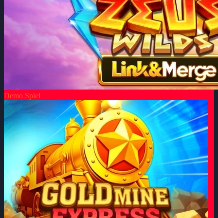
Demo Spiel