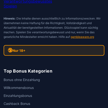
Hinweis:
Die Inhalte dienen ausschließlich zu Informationszwecken. Wir
übernehmen keine Haftung für die Richtigkeit, Vollständigkeit und
Aktualität der bereitgestellten Informationen. Glücksspiel kann süchtig
machen. Spielen Sie verantwortungsbewusst und nur, wenn Sie das
gesetzliche Mindestalter erreicht haben. Hilfe auf
gambleaware.org
🔞
Nur 18+
Top Bonus Kategorien
Bonus ohne Einzahlung
Willkommensbonus
Einzahlungsbonus
Cashback Bonus