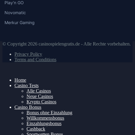
Play'n GO
Novomatic
Merkur Gaming
© Copyright 2026 casinospielengratis.de - Alle Rechte vorbehalten.
Privacy Policy
Terms and Conditions
Home
Casino Tests
Alle Casinos
Neue Casinos
Krypto Casinos
Casino Bonus
Bonus ohne Einzahlung
Willkommensbonus
Einzahlungsbonus
Cashback
Sportwetten Bonus