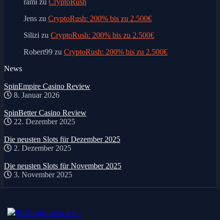
rami
zu
CryptoRush
Jens
zu
CryptoRush: 200% bis zu 2.500€
Silizi
zu
CryptoRush: 200% bis zu 2.500€
Robert99
zu
CryptoRush: 200% bis zu 2.500€
News
SpinEmpire Casino Review
8. Januar 2026
SpinBetter Casino Review
22. Dezember 2025
Die neusten Slots für Dezember 2025
2. Dezember 2025
Die neusten Slots für November 2025
3. November 2025