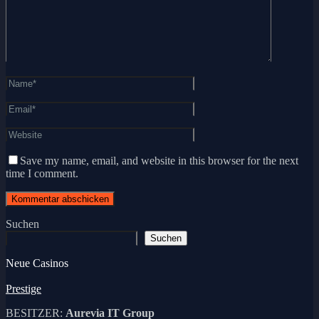
Save my name, email, and website in this browser for the next
time I comment.
Suchen
Suchen
Neue Casinos
Prestige
BESITZER:
Aurevia IT Group